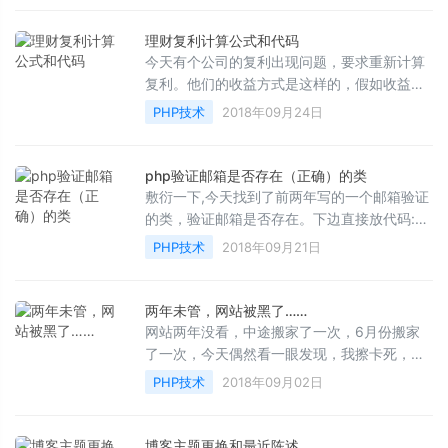
理财复利计算公式和代码
今天有个公司的复利出现问题，要求重新计算
复利。他们的收益方式是这样的，假如收益是
0.8% &nbsp; &nbsp; 1...
PHP技术
2018年09月24日
php验证邮箱是否存在（正确）的类
敷衍一下,今天找到了前两年写的一个邮箱验证
的类，验证邮箱是否存在。下边直接放代码:
/** * 验证邮箱是否存在的类 * * @github h...
PHP技术
2018年09月21日
两年未管，网站被黑了……
网站两年没看，中途搬家了一次，6月份搬家
了一次，今天偶然看一眼发现，我擦卡死，服
务器配置低也不至于这样，查看代码一看被黑
PHP技术
2018年09月02日
了。确实是两年来...
博客主题更换和最近陈述