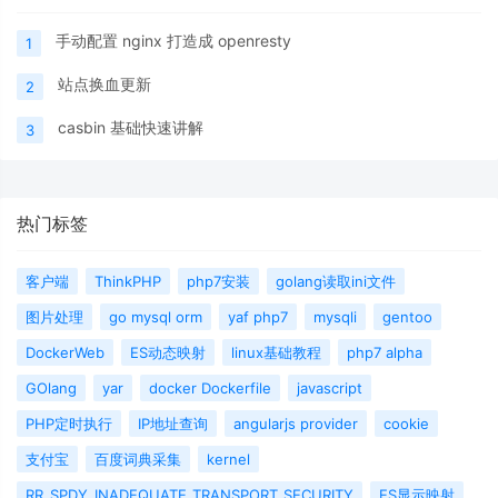
手动配置 nginx 打造成 openresty
1
站点换血更新
2
casbin 基础快速讲解
3
热门标签
客户端
ThinkPHP
php7安装
golang读取ini文件
图片处理
go mysql orm
yaf php7
mysqli
gentoo
DockerWeb
ES动态映射
linux基础教程
php7 alpha
GOlang
yar
docker Dockerfile
javascript
PHP定时执行
IP地址查询
angularjs provider
cookie
支付宝
百度词典采集
kernel
RR_SPDY_INADEQUATE_TRANSPORT_SECURITY
ES显示映射