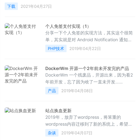
下载
2021年04月27日
个人免签支付实现（1）
分享一下个人免签的实现方法，其实这个很简
单，其实就是对 Android Notification 通知消
息进行的监听，根据消息内容的金额来进行支
PHP技术
2019年04月22日
付判断
DockerWm 开源一个2年前未开发完的产品
DockerWm 一个残废品，开源出来，因为看2
年前开发，忘了因为啥了一直未开发……
产品
2019年04月08日
站点换血更新
2019年，放弃了wordpress，将笨重的
wordpress内容迁移到了新的系统上，希望能
给大家带来更好的体验……
杂谈
2019年04月07日