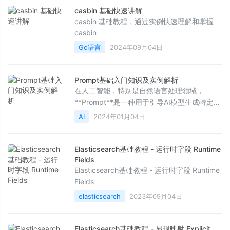
casbin 基础快速讲解
casbin 基础教程，通过实例快速理解和掌握
casbin
Go语言
2024年09月04日
Prompt基础入门知识及实例解析
在人工智能，特别是自然语言处理领域，
**Prompt**是一种用于引导AI模型生成特定输
出的输入文本。它既可以是一句问题、一段描
AI
2024年01月04日
述，也可以是一个指令，通过提供明确且具有
上下文信息的prompt，模型能够根据训练数据
和上下文理解来生成符合预期的回答或内容。
Elasticsearch基础教程 - 运行时字段 Runtime
例如：- Prompt: "写一篇关于环保的文章开头
Fields
段落。"- AI模型可能的响应: "环境保护是当今
Elasticsearch基础教程 - 运行时字段 Runtime
全
Fields
elasticsearch
2023年09月04日
Elasticsearch基础教程 - 显现映射 Explicit