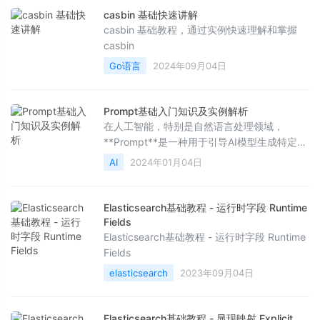
casbin 基础快速讲解
casbin 基础教程，通过实例快速理解和掌握
casbin
Go语言
2024年09月04日
Prompt基础入门知识及实例解析
在人工智能，特别是自然语言处理领域，
**Prompt**是一种用于引导AI模型生成特定输
出的输入文本。它既可以是一句问题、一段描
AI
2024年01月04日
述，也可以是一个指令，通过提供明确且具有
上下文信息的prompt，模型能够根据训练数据
和上下文理解来生成符合预期的回答或内容。
Elasticsearch基础教程 - 运行时字段 Runtime
例如：- Prompt: "写一篇关于环保的文章开头
Fields
段落。"- AI模型可能的响应: "环境保护是当今
Elasticsearch基础教程 - 运行时字段 Runtime
全
Fields
elasticsearch
2023年09月04日
Elasticsearch基础教程 - 显现映射 Explicit