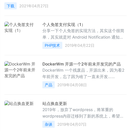
下载
2021年04月27日
个人免签支付实现（1）
分享一下个人免签的实现方法，其实这个很简
单，其实就是对 Android Notification 通知消
息进行的监听，根据消息内容的金额来进行支
PHP技术
2019年04月22日
付判断
DockerWm 开源一个2年前未开发完的产品
DockerWm 一个残废品，开源出来，因为看2
年前开发，忘了因为啥了一直未开发……
产品
2019年04月08日
站点换血更新
2019年，放弃了wordpress，将笨重的
wordpress内容迁移到了新的系统上，希望能
给大家带来更好的体验……
杂谈
2019年04月07日