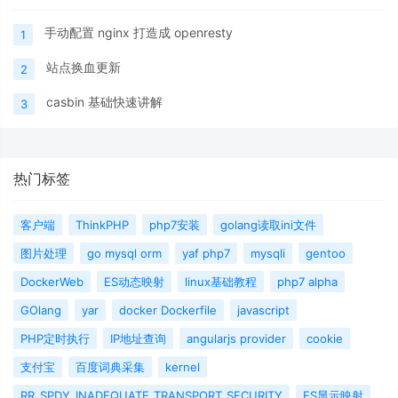
手动配置 nginx 打造成 openresty
1
站点换血更新
2
casbin 基础快速讲解
3
热门标签
客户端
ThinkPHP
php7安装
golang读取ini文件
图片处理
go mysql orm
yaf php7
mysqli
gentoo
DockerWeb
ES动态映射
linux基础教程
php7 alpha
GOlang
yar
docker Dockerfile
javascript
PHP定时执行
IP地址查询
angularjs provider
cookie
支付宝
百度词典采集
kernel
RR_SPDY_INADEQUATE_TRANSPORT_SECURITY
ES显示映射