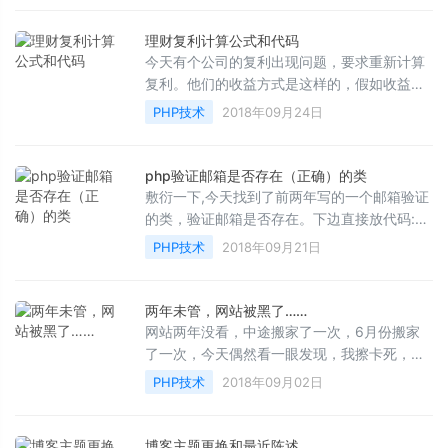
理财复利计算公式和代码
今天有个公司的复利出现问题，要求重新计算
复利。他们的收益方式是这样的，假如收益是
0.8% &nbsp; &nbsp; 1...
PHP技术
2018年09月24日
php验证邮箱是否存在（正确）的类
敷衍一下,今天找到了前两年写的一个邮箱验证
的类，验证邮箱是否存在。下边直接放代码:
/** * 验证邮箱是否存在的类 * * @github h...
PHP技术
2018年09月21日
两年未管，网站被黑了……
网站两年没看，中途搬家了一次，6月份搬家
了一次，今天偶然看一眼发现，我擦卡死，服
务器配置低也不至于这样，查看代码一看被黑
PHP技术
2018年09月02日
了。确实是两年来...
博客主题更换和最近陈述