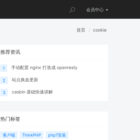
会员
中心
首页
cookie
推荐资讯
手动配置 nginx 打造成 openresty
1
站点换血更新
2
casbin 基础快速讲解
3
热门标签
客户端
ThinkPHP
php7安装