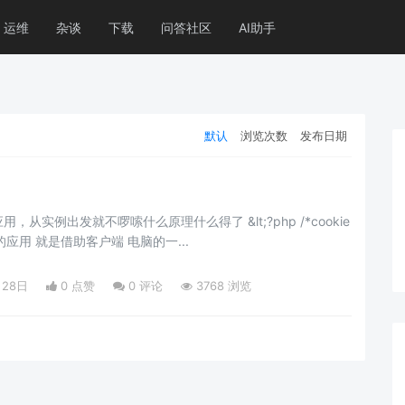
运维
杂谈
下载
问答社区
AI助手
默认
浏览次数
发布日期
例出发就不啰嗦什么原理什么得了 &lt;?php /*cookie
技术 是服务器给客户端的应用 就是借助客户端 电脑的一...
月28日
0 点赞
0
评论
3768 浏览