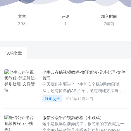
文章
评论
加入时间
393
1
7年前
TA的文章
七牛云存储视频教程-凭证算法-异步处理-文件
管理
今天我们主要讲了七牛的安全机制和凭证算
法，还有简单的API介绍，通过构建方法自己定
制化开发，解决了朋友们不懂七牛APi的烦恼，
PHP技术
2013年12月21日
譬如七牛PO...
微信公众平台视频教程（小贱鸡）
这个是很早以前弄的了，很简单的东西就是一
个小黄鸡或者说是小贱鸡的功能 var player =