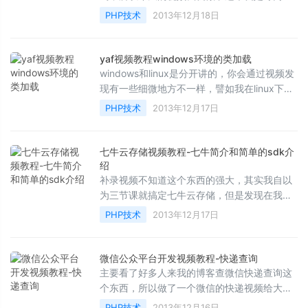
介绍和讲解公交查询--捎带的说了火车票余票
PHP技术
2013年12月18日
查询...
yaf视频教程windows环境的类加载
windows和linux是分开讲的，你会通过视频发
现有一些细微地方不一样，譬如我在linux下定
义的Com类，但是移植到windows上就不可以
PHP技术
2013年12月17日
使用了，下面是...
七牛云存储视频教程-七牛简介和简单的sdk介
绍
补录视频不知道这个东西的强大，其实我自以
为三节课就搞定七牛云存储，但是发现在我录
视频的时候，有好多想法在我的眼前浮现，这
PHP技术
2013年12月17日
个东西太强...
微信公众平台开发视频教程-快递查询
主要看了好多人来我的博客查微信快递查询这
个东西，所以做了一个微信的快递视频给大家
讲解一下，然后用的快递类是我写的代码这里
PHP技术
2013年12月16日