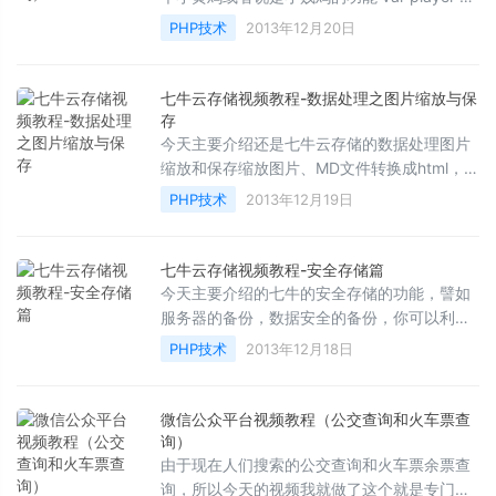
cyberplayer("playercontainer").se...
PHP技术
2013年12月20日
七牛云存储视频教程-数据处理之图片缩放与保
存
今天主要介绍还是七牛云存储的数据处理图片
缩放和保存缩放图片、MD文件转换成html，文
件生成二维码下载地址--主要讲如何通过官方
PHP技术
2013年12月19日
的介绍根据...
七牛云存储视频教程-安全存储篇
今天主要介绍的七牛的安全存储的功能，譬如
服务器的备份，数据安全的备份，你可以利用
七牛做服务器的同步，当然也可以利用七牛做
PHP技术
2013年12月18日
私有云，也...
微信公众平台视频教程（公交查询和火车票查
询）
由于现在人们搜索的公交查询和火车票余票查
询，所以今天的视频我就做了这个就是专门的