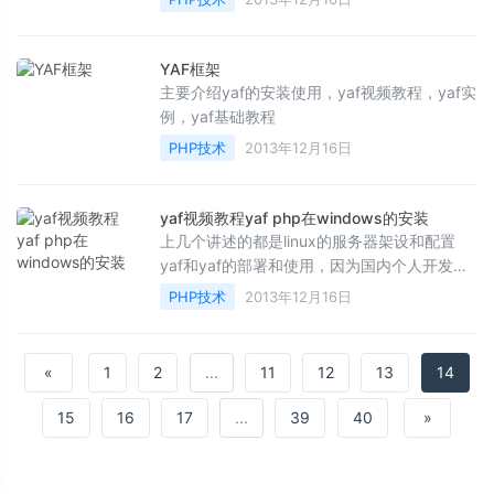
http://w...
YAF框架
主要介绍yaf的安装使用，yaf视频教程，yaf实
例，yaf基础教程
PHP技术
2013年12月16日
yaf视频教程yaf php在windows的安装
上几个讲述的都是linux的服务器架设和配置
yaf和yaf的部署和使用，因为国内个人开发测
试的时候用windows的肯定比较多，因为很少
PHP技术
2013年12月16日
现在用linux...
«
1
2
...
11
12
13
14
15
16
17
...
39
40
»