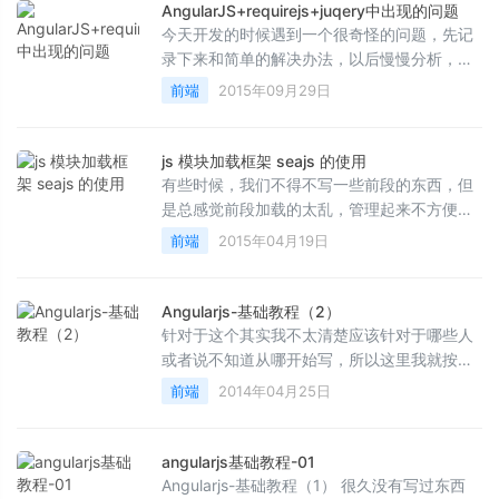
AngularJS+requirejs+juqery中出现的问题
今天开发的时候遇到一个很奇怪的问题，先记
录下来和简单的解决办法，以后慢慢分析，今
天使用require.js来加在AngularJS的时候，只
前端
2015年09月29日
要require了Jqu...
js 模块加载框架 seajs 的使用
有些时候，我们不得不写一些前段的东西，但
是总感觉前段加载的太乱，管理起来不方便，
加载也是问题，其实以前不会写页面，但是偶
前端
2015年04月19日
然机会开始一直...
Angularjs-基础教程（2）
针对于这个其实我不太清楚应该针对于哪些人
或者说不知道从哪开始写，所以这里我就按照
一种简单的思路开始写 1.angular.element
前端
2014年04月25日
2.angular.Bo...
angularjs基础教程-01
Angularjs-基础教程（1） 很久没有写过东西