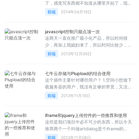
了，感觉写东西都不知道从哪里开始了，现在
还是先写点技术性的吧，angularjs--我兄弟把
前端
2014年04月19日
它叫成“俺哥啦js...
javascript控制只能点顶一次
这两天一直在推广最小化产品，所以时间很
少，再加上我媳妇来了，所以时间比较少，多
陪陪家人！我知道很多人在网站开发的时候其
前端
2013年12月06日
实需要这个功能的...
七牛云存储与Plupload的结合使用
这个插件主要针对哪些用户？ 1.空间小想做下
载服务器的用户，既没有足够的带宽，又没有
足够大的空间，我们这个怎么弄呢？将我们的
前端
2013年11月19日
网站做成中间...
iframe和jquery上传控件的一些推荐和使用
这些是我们项目中必不可少的东西，所以今天
推荐两个一个叫做artdialog是个iframe的
jquery插件，一个叫jquery file upload,我看网
前端
2013年11月08日