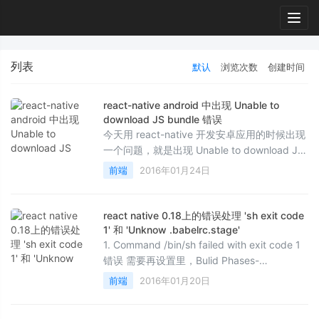
Togg
navig
列表
默认
浏览次数
创建时间
react-native android 中出现 Unable to
download JS bundle 错误
今天用 react-native 开发安卓应用的时候出现
一个问题，就是出现 Unable to download JS
bundle 的错误，其实这个很简单就能解决了。
前端
2016年01月24日
cd ...
react native 0.18上的错误处理 'sh exit code
1' 和 'Unknow .babelrc.stage'
1. Command /bin/sh failed with exit code 1
错误 需要再设置里，Bulid Phases-
&gt;Bundle React Native code and images
前端
2016年01月20日
中勾选 Run scri...