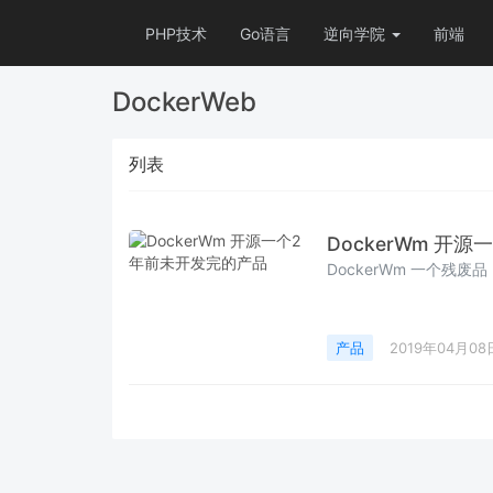
PHP技术
Go语言
逆向学院
前端
DockerWeb
列表
DockerWm 开
DockerWm 一个残
产品
2019年04月08