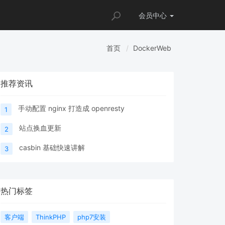
会员
中心
首页
DockerWeb
推荐资讯
手动配置 nginx 打造成 openresty
1
站点换血更新
2
casbin 基础快速讲解
3
热门标签
客户端
ThinkPHP
php7安装