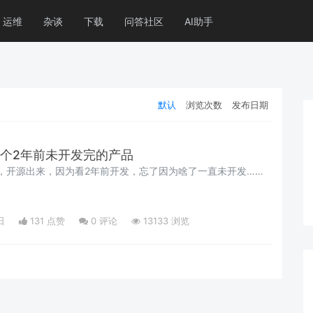
运维
杂谈
下载
问答社区
AI助手
默认
浏览次数
发布日期
源一个2年前未开发完的产品
废品，开源出来，因为看2年前开发，忘了因为啥了一直未开发……
日
131 点赞
0
评论
13133 浏览