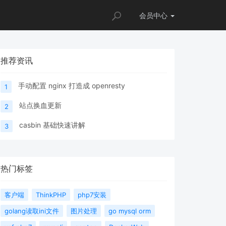
会员
中心
推荐资讯
手动配置 nginx 打造成 openresty
1
站点换血更新
2
casbin 基础快速讲解
3
热门标签
客户端
ThinkPHP
php7安装
golang读取ini文件
图片处理
go mysql orm