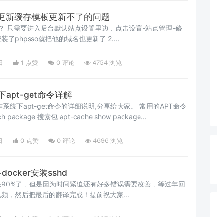
统 更新缓存模板更新不了的问题
管理-修
改成自己的域名，如果安装了phpsso就把他的域名也更新了 2....
日
1 点赞
0
评论
4754 浏览
统下apt-get命令详解
x操作系统下apt-get命令的详细说明,分享给大家。 常用的APT命令
h package 搜索包 apt-cache show package...
日
0 点赞
0
评论
4696 浏览
docker安装sshd
90%了，但是因为时间紧迫还有好多错误需要改善，等过年回
频，然后把最后的翻译完成！提前祝大家...