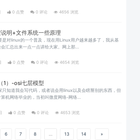
日
0 点赞
0
评论
4656 浏览
教程说明+文件系统一些原理
会汇总出来一点一点讲给大家。网上那...
日
0 点赞
0
评论
4654 浏览
1）-osi七层模型
家只知道我会写代码，或者说会用linux以及会瞎掰别的东西，但
算机网络毕业的，当初叫微度网络-网络...
日
0 点赞
0
评论
4653 浏览
6
7
8
...
13
14
»