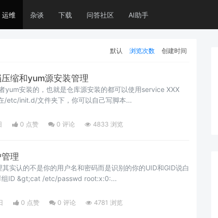
运维
杂谈
下载
问答社区
AI助手
默认
浏览次数
创建时间
文档压缩和yum源安装管理
或者yum安装的，也就是仓库源安装的都可以使用service XXX
/etc/init.d/文件夹下，你可以自己写脚本...
日
0 点赞
0
评论
4833 浏览
户管理
管理其实认的不是你的用户名和密码而是识别的你的UID和GID说白
了，就是你的用户ID和群组ID &gt;cat /etc/passwd root:x:0:...
日
0 点赞
0
评论
4781 浏览