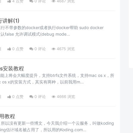
日
4 点赞
0
评论
4687 浏览
行讲解(1)
参数的docker或者执行docker帮助 sudo docker
eage of docker -D 默认false 允许调试模式(debug mode...
日
0 点赞
0
评论
4675 浏览
cos安装教程
8性能上将会大幅度提升，支持btrfs文件系统，支持mac os x，所
 os x的安装方式，其实有两种，以前我用m...
日
0 点赞
0
评论
4666 浏览
使用教程
所以没有更新一些博文，今天我介绍一个云服务，叫做koding
g估计域名被占用了，所以用的Koding.com...