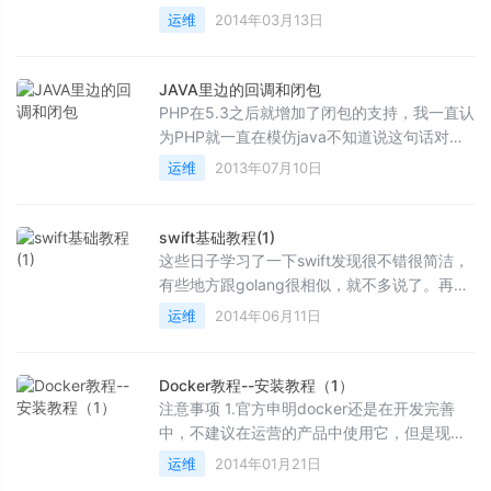
nginx-1.5.11+php-5.5.10+mysql-5.6.16,然后
运维
2014年03月13日
我把nginx平滑升级到...
JAVA里边的回调和闭包
PHP在5.3之后就增加了闭包的支持，我一直认
为PHP就一直在模仿java不知道说这句话对不
对，但是今天我给大家讲的就是java来实现回
运维
2013年07月10日
调和闭包，java的...
swift基础教程(1)
这些日子学习了一下swift发现很不错很简洁，
有些地方跟golang很相似，就不多说了。再多
说一点，有了weiduyun.com，我会一直维
运维
2014年06月11日
护，希望大家来提交代...
Docker教程--安装教程（1）
注意事项 1.官方申明docker还是在开发完善
中，不建议在运营的产品中使用它，但是现在
离正式版越来越接近了，请关注我们的博客
运维
2014年01月21日
http://blog.docker...