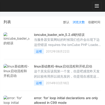
Togg
navig
列表
默认
浏览次数
创建时间
ioncube_loader_win_5.2.dll的错误
当服务器安装网站的时候我们也许会出现下边
这些错误 requires the ionCube PHP Loader
ioncube_loader_win_5.2.dll to be installed
运维
2012年08月22日
by the sit...
linux基础教程-linux启动流程和开机启动
这个其实应该我第一个发，但是吧感觉昨天发
的比较有用所以就先发的，但是现在感觉这个
比较重要，所以讲解一下。只有了解linux的启
运维
2014年03月18日
动流程才能更好的...
error: ‘for’ loop initial declarations are only
allowed in C99 mode