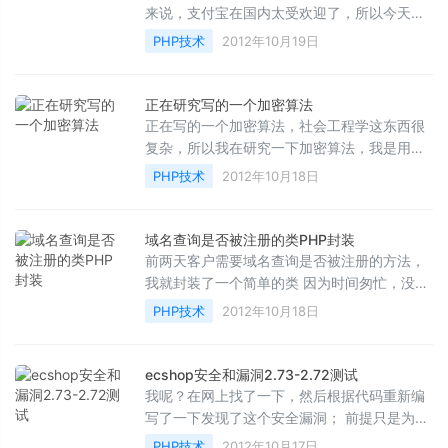
来说，支付宝在国内太受欢迎了，所以今天讲
解一下支付宝的集成方法，适用于各种网站；
PHP技术
2012年10月19日
首先我们要先...
正在研究写的一个加密算法
正在写的一个加密算法，社会工程学这东西很
复杂，所以我在研究一下加密算法，我是用的
ecshop2.73的数据库，当然现在还没完善正在
PHP技术
2012年10月18日
研究完善中，一个...
域名查询是否被注册的类PHP封装
前两天客户需要域名查询是否被注册的方法，
我就封装了一个简单的类 因为时间匆忙，没有
改善，希望朋友们看到了一块帮忙完善一下 谢
PHP技术
2012年10月18日
谢大家现在放出...
ecshop安全和漏洞2.73-2.72测试
我呢？在网上找了一下，然后根据代码重新编
写了一下发现了这个安全漏洞； 前提只是为了
做安全使用，请勿攻击他人网站 &lt;html
PHP技术
2012年10月17日