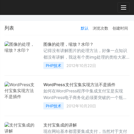
Togg
navig
列表
默认
浏览次数
创建时间
图像的处理，缩放？水印？
记得没有讲解图片的处理方法，好像一点知识
都没有讲解，我这有个类img处理的类给大家
分享一下 上边的注释非常清楚，如果还是不懂
PHP技术
2012年10月22日
的然后大家在找...
WordPress支付宝集实现方法不是插件
如何在WordPress程序中集成支付宝是实现
WordPress电子商务化必须要突破的一个瓶
颈。WordPress有很多的电子商务类插件，像
PHP技术
2012年10月20日
比较著名的WP e-Commerce...
支付宝集成的讲解
现在网站基本都需要集成支付，当然对于支付