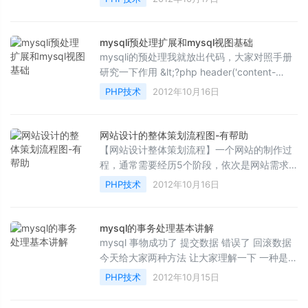
xmlns=&quot;ht...
mysqli预处理扩展和mysql视图基础
mysqli的预处理我就放出代码，大家对照手册
研究一下作用 &lt;?php header('content-
type:text/html;charset=utf-8');
PHP技术
2012年10月16日
$mysqli=new mysqli(&qu...
网站设计的整体策划流程图-有帮助
【网站设计整体策划流程】一个网站的制作过
程，通常需要经历5个阶段，依次是网站需求
调查阶段、网站技术分析阶段、网站页面策划
PHP技术
2012年10月16日
阶段、网站设计阶段...
mysql的事务处理基本讲解
mysql 事物成功了 提交数据 错误了 回滚数据
今天给大家两种方法 让大家理解一下 一种是
mysql一种mysqli
PHP技术
2012年10月15日
$handler=mysql_connect(&quot;localho...