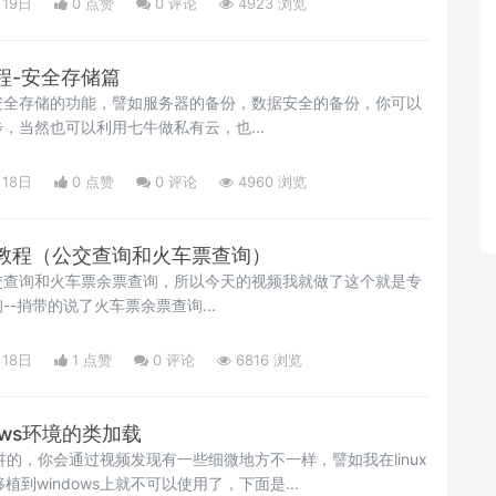
月19日
0 点赞
0
评论
4923 浏览
程-安全存储篇
安全存储的功能，譬如服务器的备份，数据安全的备份，你可以
，当然也可以利用七牛做私有云，也...
月18日
0 点赞
0
评论
4960 浏览
教程（公交查询和火车票查询）
交查询和火车票余票查询，所以今天的视频我就做了这个就是专
-捎带的说了火车票余票查询...
月18日
1 点赞
0
评论
6816 浏览
dows环境的类加载
是分开讲的，你会通过视频发现有一些细微地方不一样，譬如我在linux
植到windows上就不可以使用了，下面是...