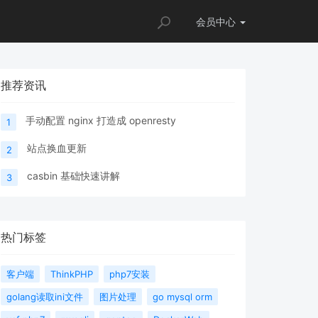
会员
中心
推荐资讯
手动配置 nginx 打造成 openresty
1
站点换血更新
2
casbin 基础快速讲解
3
热门标签
客户端
ThinkPHP
php7安装
golang读取ini文件
图片处理
go mysql orm