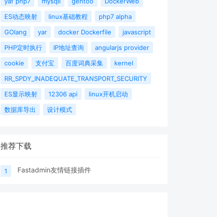
yaf php7
mysqli
gentoo
DockerWeb
ES动态映射
linux基础教程
php7 alpha
GOlang
yar
docker Dockerfile
javascript
PHP定时执行
IP地址查询
angularjs provider
cookie
支付宝
百度词典采集
kernel
RR_SPDY_INADEQUATE_TRANSPORT_SECURITY
ES显示映射
12306 api
linux开机启动
数据库导出
设计模式
推荐下载
Fastadmin友情链接插件
1