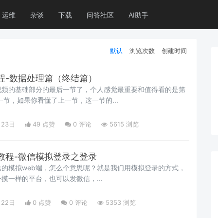
运维
杂谈
下载
问答社区
AI助手
默认
浏览次数
创建时间
程-数据处理篇（终结篇）
视频的基础部分的最后一节了，个人感觉最重要和值得看的是第
一节，如果你看懂了上一节，这一节的...
月23日
49 点赞
0
评论
5615 浏览
教程-微信模拟登录之登录
的模拟web端，怎么个意思呢？就是我们用模拟登录的方式，
摸一样的平台，也可以发微信，...
月22日
0 点赞
0
评论
5353 浏览