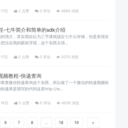
月17日
2 点赞
0
评论
4984 浏览
-七牛简介和简单的sdk介绍
西的强大，其实我自以为三节课就搞定七牛云存储，但是发现在
想法在我的眼前浮现，这个东西太强...
月17日
0 点赞
0
评论
5070 浏览
视频教程-快递查询
博客查微信快递查询这个东西，所以做了一个微信的快递视频给
类是我写的代码这里http://w...
月16日
0 点赞
0
评论
4506 浏览
6
7
8
...
18
19
»