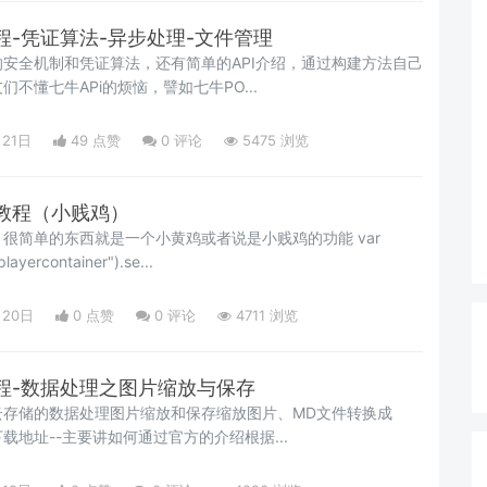
-凭证算法-异步处理-文件管理
安全机制和凭证算法，还有简单的API介绍，通过构建方法自己
不懂七牛APi的烦恼，譬如七牛PO...
月21日
49 点赞
0
评论
5475 浏览
教程（小贱鸡）
很简单的东西就是一个小黄鸡或者说是小贱鸡的功能 var
layercontainer").se...
月20日
0 点赞
0
评论
4711 浏览
程-数据处理之图片缩放与保存
云存储的数据处理图片缩放和保存缩放图片、MD文件转换成
下载地址--主要讲如何通过官方的介绍根据...