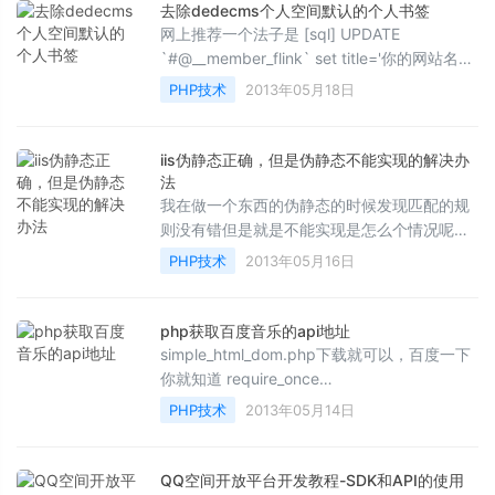
去除dedecms个人空间默认的个人书签
网上推荐一个法子是 [sql] UPDATE
`#@__member_flink` set title='你的网站名
称',url='你的网址' [/sql] 这个是修改你现在数
PHP技术
2013年05月18日
据库的数据，然后...
iis伪静态正确，但是伪静态不能实现的解决办
法
我在做一个东西的伪静态的时候发现匹配的规
则没有错但是就是不能实现是怎么个情况呢？
我总结了两个伪静态不能实现的解决方案，这
PHP技术
2013年05月16日
两个都是我...
php获取百度音乐的api地址
simple_html_dom.php下载就可以，百度一下
你就知道 require_once
&quot;simple_html_dom.php&quot;; function
PHP技术
2013年05月14日
find($value) ...
QQ空间开放平台开发教程-SDK和API的使用