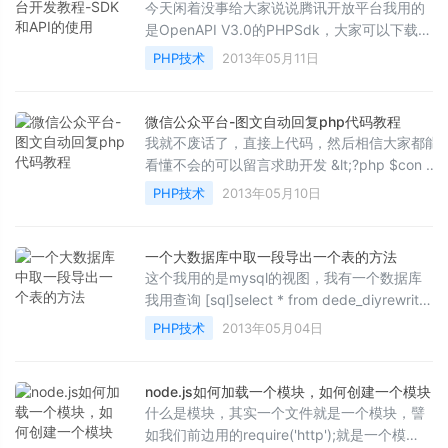
今天闲着没事给大家说说腾讯开放平台我用的
是OpenAPI V3.0的PHPSdk，大家可以下载一
下，现在就简单的说明一下使用因为我也没有
PHP技术
2013年05月11日
应需求只是看一下...
微信公众平台-图文自动回复php代码教程
我就不废话了，直接上代码，然后相信大家都能
看懂不会的可以留言求助开发 &lt;?php $con =
mysql_connect(&quot;localhost&quot;,&quot;
PHP技术
2013年05月10日
账号&q...
一个大数据库中取一段导出一个表的方法
这个我用的是mysql的视图，我有一个数据库
我用查询 [sql]select * from dede_diyrewrite
where addtime like '%2012-04-07%';[/sql]
PHP技术
2013年05月04日
语句查询...
node.js如何加载一个模块，如何创建一个模块
什么是模块，其实一个文件就是一个模块，譬
如我们前边用的require('http');就是一个模