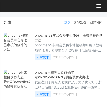
Togg
navig
列表
默认
浏览次数
创建时间
phpcms v9前台会员中心修改已审核的稿件的
方法
phpcms v9实现会员免审核投稿并可编辑教程
功能说明：实现前台会员投稿可以编辑稿件，
并免除审核的功能。（需要设置用户会员组为
PHP技术
2013年05月25日
投稿无需审核）...
phpcms生成栏目伪静态显
示/%7B$catdir%7D/的错误解决办法
我前些日子给别人做伪静态，为了优化好，所
以栏目做成/{$catidr}/就是我们说的一级栏目
名称，应该是域名/meiguo/结果出来之后是域
PHP技术
2013年05月23日
名/%7B$catdir%7...