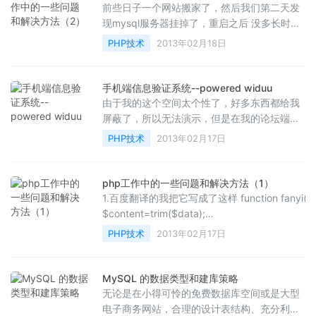
前些日子一个网站搬家了，然后我们第二天发
现mysql服务器挂掉了，重启之后 没多长时间
又挂掉了！ 这是为什么呢？ 查看mysql的错...
PHP技术
2013年02月18日
手机端信息验证系统--powered widuu
由于我的这个空间太个性了，好多东西都给我
屏蔽了，所以无法演示，但是在我的论坛端，
我做了演示大家可以发送内容给我！ 测试地址
PHP技术
2013年02月17日
http://www.0...
php工作中的一些问题和解决方法（1）
1.百度翻译的我把它写成了这样 function fanyi($data){
$content=trim($data);
$api=@file_get_contents(&quot;http://openapi.
PHP技术
2013年02月17日
MySQL 的数据类型和建库策略
无论是在小得可怜的免费数据库空间或是大型
电子商务网站，合理的设计表结构、充分利用