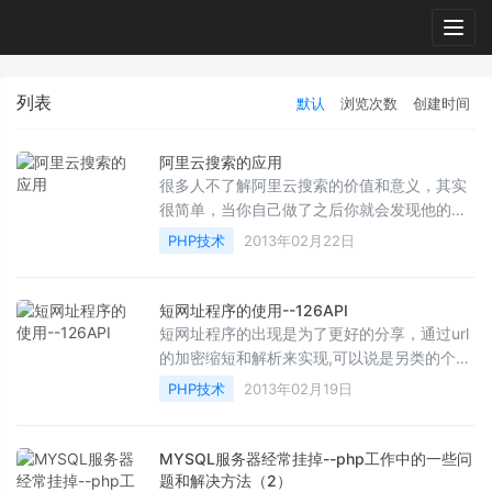
Togg
navig
列表
默认
浏览次数
创建时间
阿里云搜索的应用
很多人不了解阿里云搜索的价值和意义，其实
很简单，当你自己做了之后你就会发现他的价
值，一般的小点的网站其实没有必要集成阿里
PHP技术
2013年02月22日
云搜索这个东西...
短网址程序的使用--126API
短网址程序的出现是为了更好的分享，通过url
的加密缩短和解析来实现,可以说是另类的个人
DNS，如果换成我们自己的域名的时候你会发
PHP技术
2013年02月19日
现无法解析，这...
MYSQL服务器经常挂掉--php工作中的一些问
题和解决方法（2）