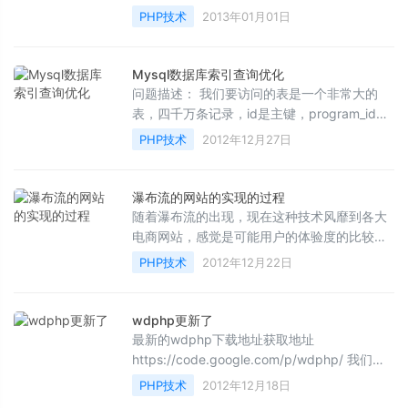
空间是十分必要的。这就要求我们对数据库系
PHP技术
2013年01月01日
统的常用数据类型...
Mysql数据库索引查询优化
问题描述： 我们要访问的表是一个非常大的
表，四千万条记录，id是主键，program_id上
建了索引。 执行一条SQL: SQL代码 [sql] se...
PHP技术
2012年12月27日
瀑布流的网站的实现的过程
随着瀑布流的出现，现在这种技术风靡到各大
电商网站，感觉是可能用户的体验度的比较高
不？？？ 今天我就给大家代码，今天有点事太
PHP技术
2012年12月22日
麻烦，所...
wdphp更新了
最新的wdphp下载地址获取地址
https://code.google.com/p/wdphp/ 我们最
大的支持了各种平台的兼容性，包括性能的优
PHP技术
2012年12月18日
化，错误的检查 首先介绍wdph...