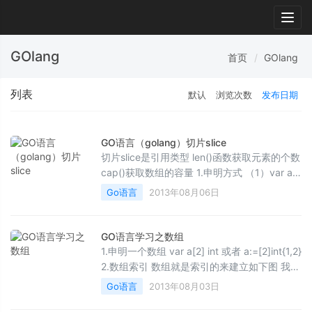
Togg
navig
GOlang
首页
GOlang
列表
默认
浏览次数
发布日期
GO语言（golang）切片slice
切片slice是引用类型 len()函数获取元素的个数
cap()获取数组的容量 1.申明方式 （1）var a
[]int 与数组不同的是他不申明长度 （2）s2 ...
Go语言
2013年08月06日
GO语言学习之数组
1.申明一个数组 var a[2] int 或者 a:=[2]int{1,2}
2.数组索引 数组就是索引的来建立如下图 我们
再来一个测试 3.go语言可以自动计算数组...
Go语言
2013年08月03日