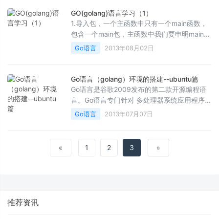
GO(golang)语言学习（1）
1.导入包，一个主函数中只有一个main函数，
包含一个main包，主函数中我们要申明main的
包！ package main func main(){ } 2.引入包
Go语言
2013年08月02日
文件，...
Go语言（golang）环境的搭建--ubuntu篇
Go语言是谷歌2009发布的第二款开源编程语
言。Go语言专门针对 多处理器系统应用程序的
编程进行了优化，使用Go编译的程序可以媲美
Go语言
2013年07月07日
C或C++代码的速...
«
1
2
3
»
推荐资讯