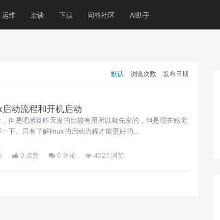
运维
杂谈
下载
问答社区
AI助手
默认
浏览次数
发布日期
inux启动流程和开机启动
发，但是吧感觉昨天发的比较有用所以就先发的，但是现在感觉
下。只有了解linux的启动流程才能更好的...
日
0 点赞
0
评论
4527 浏览