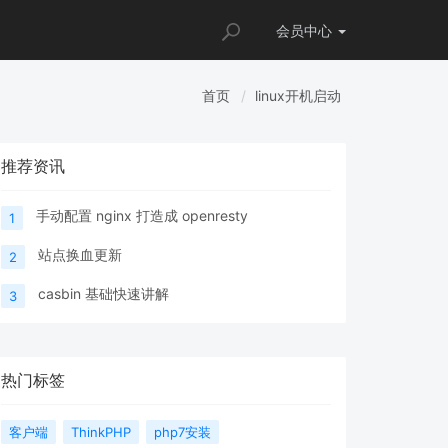
会员
中心
首页
linux开机启动
推荐资讯
手动配置 nginx 打造成 openresty
1
站点换血更新
2
casbin 基础快速讲解
3
热门标签
客户端
ThinkPHP
php7安装