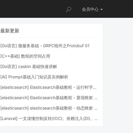
会员
中心
最新更新
[
Go语言
]
微服务基础 - GRPC组件之Protobuf 01
[
C++基础
]
数组的空间占用
[
Go语言
]
casbin 基础快速讲解
[
AI
]
Prompt基础入门知识及实例解析
[
elasticsearch
]
Elasticsearch基础教程 - 运行时字段 Runtime Fields
[
elasticsearch
]
Elasticsearch基础教程 - 显现映射 Explicit Mapping
[
elasticsearch
]
elasticsearch基础教程 - 动态映射 Dynamic mapping
[
Laravel
]
一文读懂控制反转(IOC)、依赖注入(DI)、容器(Container)