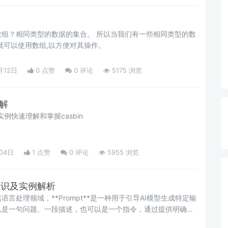
的数据的集合。 所以当我们有一些相同类型的数
就可以使用数组,以方便对其操作。
月12日
0 点赞
0
评论
5175 浏览
讲解
过实例快速理解和掌握casbin
04日
1 点赞
0
评论
5955 浏览
门知识及实例解析
言处理领域，**Prompt**是一种用于引导AI模型生成特定输
以是一句问题、一段描述，也可以是一个指令，通过提供明确且
mpt，模型能够根据训练数据和上下文理解来生成符合预期的回答