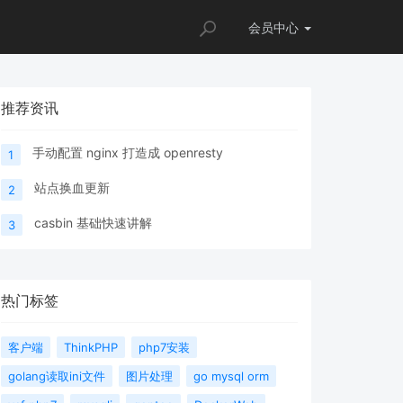
会员
中心
推荐资讯
手动配置 nginx 打造成 openresty
1
站点换血更新
2
casbin 基础快速讲解
3
热门标签
客户端
ThinkPHP
php7安装
golang读取ini文件
图片处理
go mysql orm