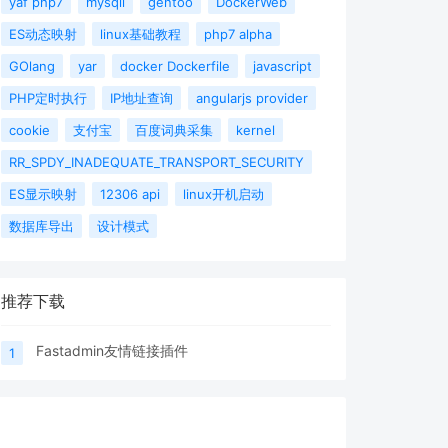
yaf php7
mysqli
gentoo
DockerWeb
ES动态映射
linux基础教程
php7 alpha
GOlang
yar
docker Dockerfile
javascript
PHP定时执行
IP地址查询
angularjs provider
cookie
支付宝
百度词典采集
kernel
RR_SPDY_INADEQUATE_TRANSPORT_SECURITY
ES显示映射
12306 api
linux开机启动
数据库导出
设计模式
推荐下载
Fastadmin友情链接插件
1