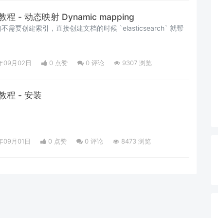
础教程 - 动态映射 Dynamic mapping
要创建索引，直接创建文档的时候 `elasticsearch` 就帮
年09月02日
0 点赞
0
评论
9307 浏览
础教程 - 安装
年09月01日
0 点赞
0
评论
8473 浏览