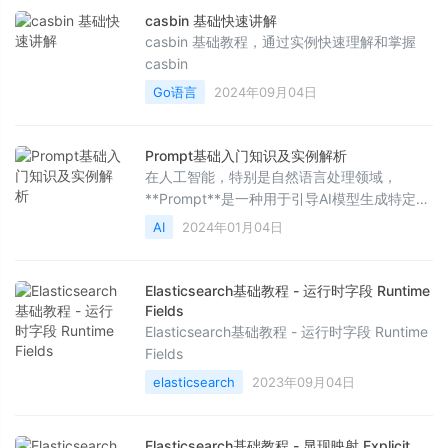
casbin 基础快速讲解
casbin 基础教程，通过实例快速理解和掌握
casbin
Go语言
2024年09月04日
Prompt基础入门知识及实例解析
在人工智能，特别是自然语言处理领域，
**Prompt**是一种用于引导AI模型生成特定输
出的输入文本。它既可以是一句问题、一段描
AI
2024年01月04日
述，也可以是一个指令，通过提供明确且具有
上下文信息的prompt，模型能够根据训练数据
和上下文理解来生成符合预期的回答或内容。
Elasticsearch基础教程 - 运行时字段 Runtime
例如：- Prompt: "写一篇关于环保的文章开头
Fields
段落。"- AI模型可能的响应: "环境保护是当今
Elasticsearch基础教程 - 运行时字段 Runtime
全
Fields
elasticsearch
2023年09月04日
Elasticsearch基础教程 - 显现映射 Explicit