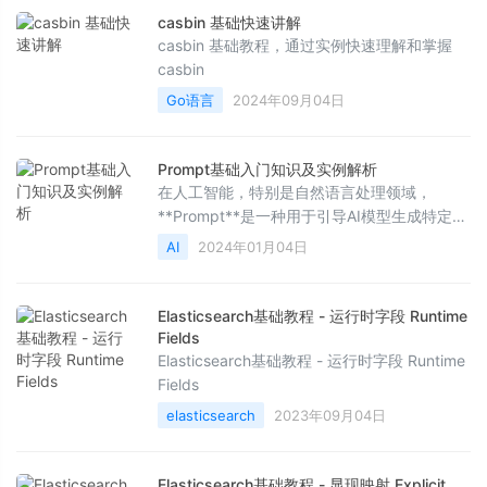
casbin 基础快速讲解
casbin 基础教程，通过实例快速理解和掌握
casbin
Go语言
2024年09月04日
Prompt基础入门知识及实例解析
在人工智能，特别是自然语言处理领域，
**Prompt**是一种用于引导AI模型生成特定输
出的输入文本。它既可以是一句问题、一段描
AI
2024年01月04日
述，也可以是一个指令，通过提供明确且具有
上下文信息的prompt，模型能够根据训练数据
和上下文理解来生成符合预期的回答或内容。
Elasticsearch基础教程 - 运行时字段 Runtime
例如：- Prompt: "写一篇关于环保的文章开头
Fields
段落。"- AI模型可能的响应: "环境保护是当今
Elasticsearch基础教程 - 运行时字段 Runtime
全
Fields
elasticsearch
2023年09月04日
Elasticsearch基础教程 - 显现映射 Explicit