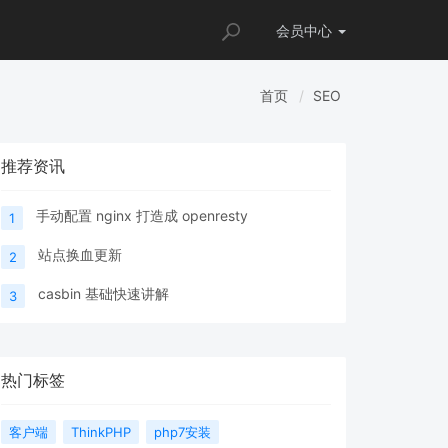
会员
中心
首页
SEO
推荐资讯
手动配置 nginx 打造成 openresty
1
站点换血更新
2
casbin 基础快速讲解
3
热门标签
客户端
ThinkPHP
php7安装