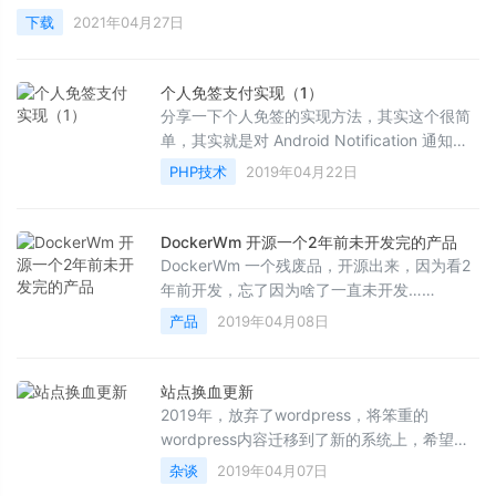
下载
2021年04月27日
个人免签支付实现（1）
分享一下个人免签的实现方法，其实这个很简
单，其实就是对 Android Notification 通知消
息进行的监听，根据消息内容的金额来进行支
PHP技术
2019年04月22日
付判断
DockerWm 开源一个2年前未开发完的产品
DockerWm 一个残废品，开源出来，因为看2
年前开发，忘了因为啥了一直未开发……
产品
2019年04月08日
站点换血更新
2019年，放弃了wordpress，将笨重的
wordpress内容迁移到了新的系统上，希望能
给大家带来更好的体验……
杂谈
2019年04月07日