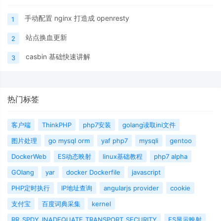
手动配置 nginx 打造成 openresty
1
站点换血更新
2
casbin 基础快速讲解
3
热门标签
客户端
ThinkPHP
php7安装
golang读取ini文件
图片处理
go mysql orm
yaf php7
mysqli
gentoo
DockerWeb
ES动态映射
linux基础教程
php7 alpha
GOlang
yar
docker Dockerfile
javascript
PHP定时执行
IP地址查询
angularjs provider
cookie
支付宝
百度词典采集
kernel
RR_SPDY_INADEQUATE_TRANSPORT_SECURITY
ES显示映射