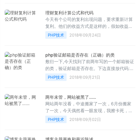
理财复利计算公式和代码
今天有个公司的复利出现问题，要求重新计算
复利。他们的收益方式是这样的，假如收益是
0.8% &nbsp; &nbsp; 1...
PHP技术
2018年09月24日
php验证邮箱是否存在（正确）的类
敷衍一下,今天找到了前两年写的一个邮箱验证
的类，验证邮箱是否存在。下边直接放代码:
/** * 验证邮箱是否存在的类 * * @github h...
PHP技术
2018年09月21日
两年未管，网站被黑了……
网站两年没看，中途搬家了一次，6月份搬家
了一次，今天偶然看一眼发现，我擦卡死，服
务器配置低也不至于这样，查看代码一看被黑
PHP技术
2018年09月02日
了。确实是两年来...
博客主题更换和最近陈述