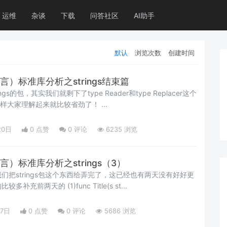
运维
杂谈
下载
问答社区
AI助手
默认
浏览次数
创建时间
语言）标准库分析之strings结束篇
s的包，其实我们就剩下了type Reader和type Replacer这个
我们之间讲过io的包，这样大家理解起来就比较省劲了！ ...
20日
0 点赞
0
评论
6235 浏览
语言）标准库分析之strings（3）
们把strings包这个东西给弄完了，这已经也有两天没有好好更
充前两天的 (1)func Title(s st...
17日
0 点赞
0
评论
5686 浏览