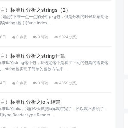
语言）标准库分析之strings（2）
我坚持下来一点一点的分析pkg包，但是分析的时候我感觉还
是很高兴的！今天我们继续strings包 (1)func Index...
16日
0 点赞
0
评论
5024 浏览
语言）标准库分析之string开篇
g标准库的string这个包，我选定这个是看了下别的包真的需要这
string包实现了简单的函数方法来...
14日
0 点赞
0
评论
4859 浏览
o语言）标准库分析之io完结篇
g标准库的io库，我们今天就把io库就讲完了，所以就不多说了，
让给我们的讲解和代码 [1]type Reader type Reader...