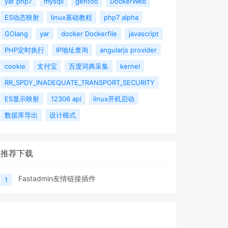
yaf php7
mysqli
gentoo
DockerWeb
ES动态映射
linux基础教程
php7 alpha
GOlang
yar
docker Dockerfile
javascript
PHP定时执行
IP地址查询
angularjs provider
cookie
支付宝
百度词典采集
kernel
RR_SPDY_INADEQUATE_TRANSPORT_SECURITY
ES显示映射
12306 api
linux开机启动
数据库导出
设计模式
推荐下载
Fastadmin友情链接插件
1