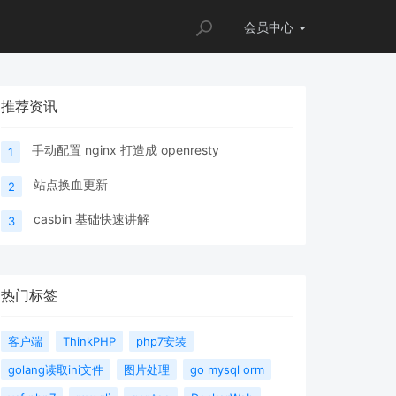
会员
中心
推荐资讯
手动配置 nginx 打造成 openresty
1
站点换血更新
2
casbin 基础快速讲解
3
热门标签
客户端
ThinkPHP
php7安装
golang读取ini文件
图片处理
go mysql orm