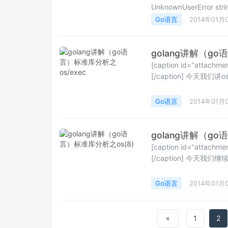
UnknownUserError s
Go语言
2014年01月
golang讲解（go
[caption id="attachm
Go语言
2014年01月
golang讲解（go
[caption id="attachm
Go语言
2014年01月
«
1
2