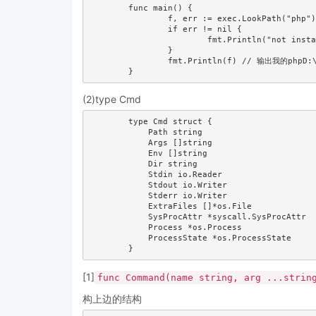
	func main() {

		f, err := exec.LookPath("php")

		if err != nil {

			fmt.Println("not install php")

		}

		fmt.Println(f) // 输出我的phpD:\PHP\\php.exe

(2)type Cmd
	type Cmd struct {

	    Path string

	    Args []string

	    Env []string

	    Dir string

	    Stdin io.Reader

	    Stdout io.Writer

	    Stderr io.Writer

	    ExtraFiles []*os.File

	    SysProcAttr *syscall.SysProcAttr

	    Process *os.Process

	    ProcessState *os.ProcessState

[1]
func Command(name string, arg ...stri
构上边的结构