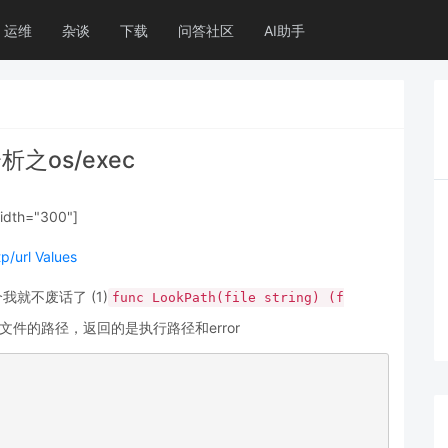
运维
杂谈
下载
问答社区
AI助手
之os/exec
width="300"]
这个我就不废话了 (1)
func LookPath(file string) (f
件的路径，返回的是执行路径和error