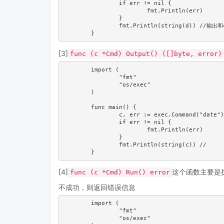
		if err != nil {

			fmt.Println(err)

		}

		fmt.Println(string(d)) //输出和command里边的output一样哈

[3]
func (c *Cmd) Output() ([]byte, error)
	import (

		"fmt"

		"os/exec"

	)

	func main() {

		c, err := exec.Command("date").Output()

		if err != nil {

			fmt.Println(err)

		}

		fmt.Println(string(c)) //	Sat Jan  4 17:07:36     2014 这个是标准库里的例子

[4]
这个函数主要是
func (c *Cmd) Run() error
不成功，则返回错误信息
	import (

		"fmt"

		"os/exec"
