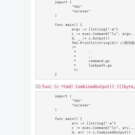
	import (

		"fmt"

		"os/exec"

	)

	func main() {

		argv := []string{"-a"}

		c := exec.Command("ls", argv...)

		d, _ := c.Output()

		fmt.Println(string(d)) //因为装的git bash所以可以用ls -a

		/*

		 *	.

		 *	..

		 *	command.go

		 *	lookpath.go

		 */

[2]
func (c *Cmd) CombinedOutput() ([]byte
	import (

		"fmt"

		"os/exec"

	)

	func main() {

		arv := []string{"-a"}

		c := exec.Command("ls", arv...)

		d, err := c.CombinedOutput()
