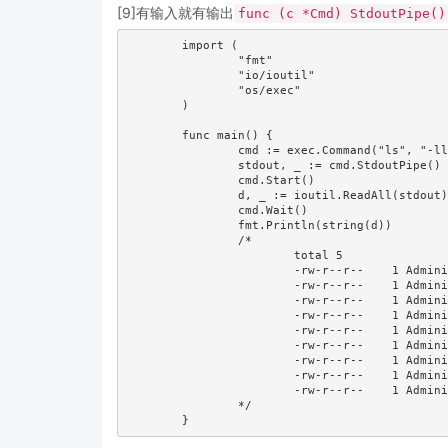
[9]有输入就有输出
func (c *Cmd) StdoutPipe()
	import (

		"fmt"

		"io/ioutil"

		"os/exec"

	)

	func main() {

		cmd := exec.Command("ls", "-ll")

		stdout, _ := cmd.StdoutPipe()

		cmd.Start()

		d, _ := ioutil.ReadAll(stdout) //从管道里读取数据

		cmd.Wait()

		fmt.Println(string(d))

		/*

			total 5

			-rw-r--r--    1 Administ Administ      268 Jan  4 17:07 combinedoutput.go

			-rw-r--r--    1 Administ Administ      277 Jan  4 17:01 command.go

			-rw-r--r--    1 Administ Administ      209 Jan  4 16:46 lookpath.go

			-rw-r--r--    1 Administ Administ      241 Jan  4 17:07 output.go

			-rw-r--r--    1 Administ Administ      271 Jan  4 17:13 run.go

			-rw-r--r--    1 Administ Administ      438 Jan  4 17:24 start.go

			-rw-r--r--    1 Administ Administ      497 Jan  4 17:32 stderrpipe.go

			-rw-r--r--    1 Administ Administ      552 Jan  6 14:10 stdinpipe.go

			-rw-r--r--    1 Administ Administ      235 Jan  6 14:14 stdoutpipe.go

		*/
