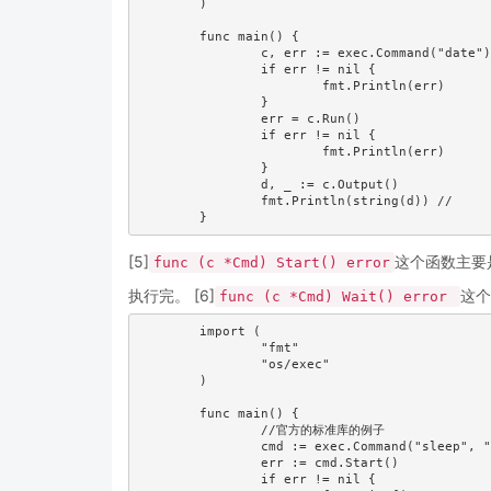
	)

	func main() {

		c, err := exec.Command("date")

		if err != nil {

			fmt.Println(err)

		}

		err = c.Run()

		if err != nil {

			fmt.Println(err)

		}

		d, _ := c.Output()

		fmt.Println(string(d)) //	Sat Jan  4 17:07:36    

[5]
这个函数主要
func (c *Cmd) Start() error
执行完。 [6]
这个
func (c *Cmd) Wait() error
	import (

		"fmt"

		"os/exec"

	)

	func main() {

		//官方的标准库的例子

		cmd := exec.Command("sleep", "5") //执行等待5秒

		err := cmd.Start()                //开始执行

		if err != nil {
