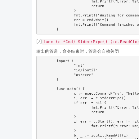
			fmt.Printf("Error: %s\n", err)

			return

		}

		fmt.Printf("Waiting for command to finish...\n")

		err = cmd.Wait()						//wait下边的函数等待执行完成

		fmt.Printf("Command finished with error: %v\n", err)

[7]
func (c *Cmd) StderrPipe() (io.ReadClo
输出的管道，命令结束时，管道会自动关闭
	import (

		"fmt"

		"io/ioutil"

		"os/exec"

	)

	func main() {

		c := exec.Command("mv", "hello")

		i, err := c.StderrPipe()

		if err != nil {

			fmt.Printf("Error: %s\n", err)

			return

		}

		if err = c.Start(); err != nil {

			fmt.Printf("Error: %s\n", err)

		}

		b, _ := ioutil.ReadAll(i)
