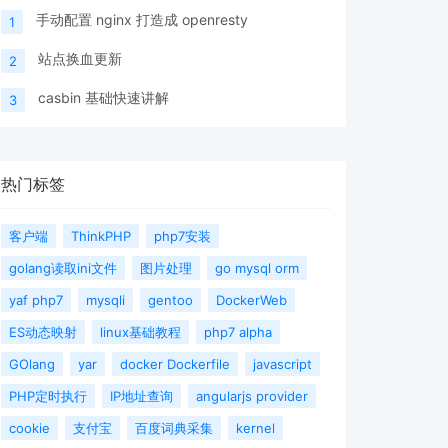
手动配置 nginx 打造成 openresty
1
站点换血更新
2
casbin 基础快速讲解
3
热门标签
客户端
ThinkPHP
php7安装
golang读取ini文件
图片处理
go mysql orm
yaf php7
mysqli
gentoo
DockerWeb
ES动态映射
linux基础教程
php7 alpha
GOlang
yar
docker Dockerfile
javascript
PHP定时执行
IP地址查询
angularjs provider
cookie
支付宝
百度词典采集
kernel