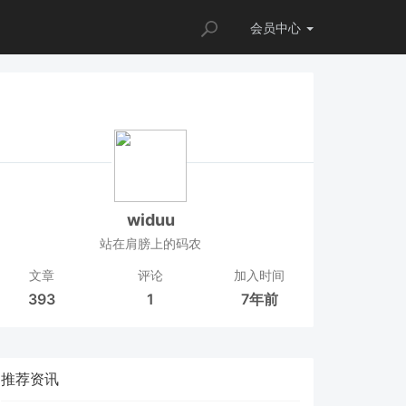
会员
中心
widuu
站在肩膀上的码农
文章
评论
加入时间
393
1
7年前
推荐资讯