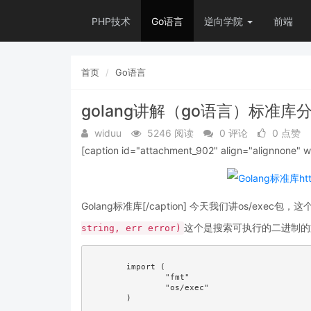
PHP技术
Go语言
逆向学院
前端
首页
Go语言
golang讲解（go语言）标准库分析
widuu
5246 阅读
0 评论
0 点赞
[caption id="attachment_902" align="alignnone" 
Golang标准库[/caption] 今天我们讲os/exec包，
这个是搜索可执行的二进制的文
string, err error)
	import (

		"fmt"

		"os/exec"

	)
