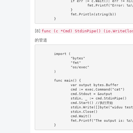
		if err := c.Wait(); err != nil {

			fmt.Printf("Error: %s\n", err) //Error: exit status 1 mv: missing file argument Try `mv --help' for more information.

		}

		fmt.Println(string(b))

[8]
func (c *Cmd) StdinPipe() (io.WriteClo
的管道
	import (

		"bytes"

		"fmt"

		"os/exec"

	)

	func main() {

		var output bytes.Buffer

		cmd := exec.Command("cat")

		cmd.Stdout = &output

		stdin, _ := cmd.StdinPipe()

		cmd.Start() //执行开始

		stdin.Write([]byte("widuu test"))

		stdin.Close()

		cmd.Wait()                                        //等待执行完成

		fmt.Printf("The output is: %s\n", output.Bytes()) //The output is: widuu test!
