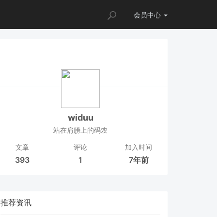
会员
中心
widuu
站在肩膀上的码农
文章
评论
加入时间
393
1
7年前
推荐资讯