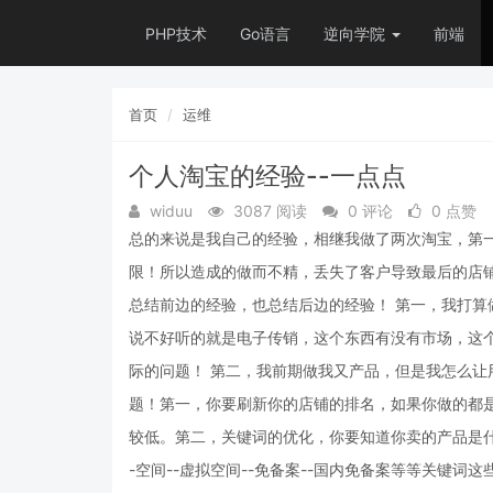
PHP技术
Go语言
逆向学院
前端
首页
运维
个人淘宝的经验--一点点
widuu
3087 阅读
0 评论
0 点赞
总的来说是我自己的经验，相继我做了两次淘宝，第
限！所以造成的做而不精，丢失了客户导致最后的店
总结前边的经验，也总结后边的经验！ 第一，我打
说不好听的就是电子传销，这个东西有没有市场，这
际的问题！ 第二，我前期做我又产品，但是我怎么
题！第一，你要刷新你的店铺的排名，如果你做的都
较低。第二，关键词的优化，你要知道你卖的产品是
-空间--虚拟空间--免备案--国内免备案等等关键