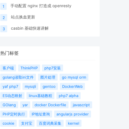
手动配置 nginx 打造成 openresty
1
站点换血更新
2
casbin 基础快速讲解
3
热门标签
客户端
ThinkPHP
php7安装
golang读取ini文件
图片处理
go mysql orm
yaf php7
mysqli
gentoo
DockerWeb
ES动态映射
linux基础教程
php7 alpha
GOlang
yar
docker Dockerfile
javascript
PHP定时执行
IP地址查询
angularjs provider
cookie
支付宝
百度词典采集
kernel