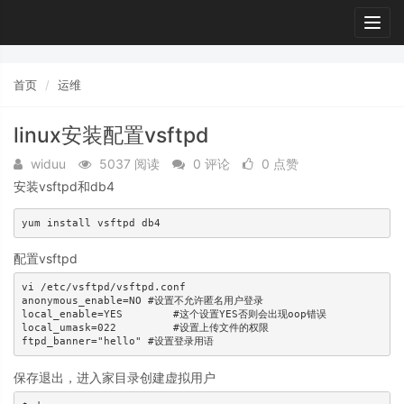
Togg
navig
首页
运维
linux安装配置vsftpd
widuu
5037 阅读
0 评论
0 点赞
安装vsftpd和db4
配置vsftpd
vi /etc/vsftpd/vsftpd.conf

anonymous_enable=NO #设置不允许匿名用户登录

local_enable=YES  	#这个设置YES否则会出现oop错误

local_umask=022		#设置上传文件的权限

保存退出，进入家目录创建虚拟用户