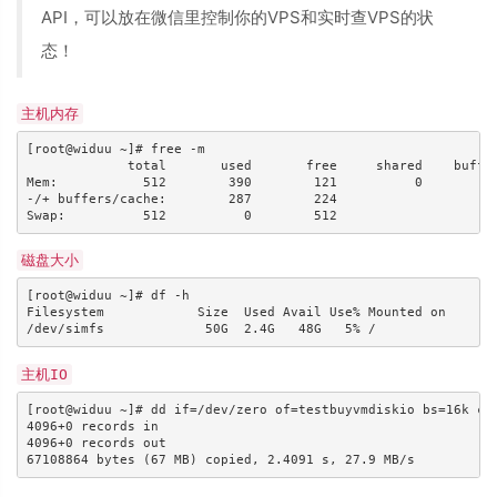
API，可以放在微信里控制你的VPS和实时查VPS的状
态！
主机内存
[root@widuu ~]# free -m

             total       used       free     shared    buffer
Mem:           512        390        121          0          
-/+ buffers/cache:        287        224

磁盘大小
[root@widuu ~]# df -h

Filesystem            Size  Used Avail Use% Mounted on

主机IO
[root@widuu ~]# dd if=/dev/zero of=testbuyvmdiskio bs=16k cou
4096+0 records in

4096+0 records out
