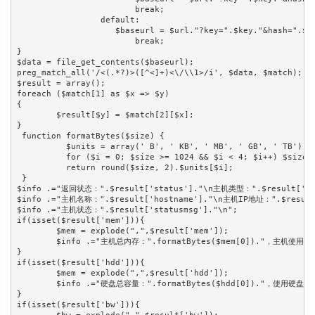
			break;

		 default:

		    $baseurl = $url."?key=".$key."&hash=".$hash."&action=status&mem=true&hdd=true&bw=true&ipaddr=true";

			break;

}

$data = file_get_contents($baseurl);

preg_match_all('/<(.*?)>([^<]+)<\/\\1>/i', $data, $match);

$result = array();

foreach ($match[1] as $x => $y)

{

	$result[$y] = $match[2][$x];

}

 function formatBytes($size) { 

	  $units = array(' B', ' KB', ' MB', ' GB', ' TB'); 

	  for ($i = 0; $size >= 1024 && $i < 4; $i++) $size /= 1024; 

	  return round($size, 2).$units[$i]; 

 }

$info .="返回状态：".$result['status']."\n主机类型：".$result['typ
$info .="主机名称：".$result['hostname']."\n主机IP地址：".$result[
$info .="主机状态：".$result['statusmsg']."\n";

if(isset($result['mem'])){

	$mem = explode(",",$result['mem']);

	$info .="主机总内存：".formatBytes($mem[0])."，主机使用内存：".formatBytes($mem[1])."，主机空闲内存：".formatBytes($mem[2])."，使用百分比：".$mem[3]."\n";

}

if(isset($result['hdd'])){

	$mem = explode(",",$result['hdd']);

	$info .="硬盘总容量：".formatBytes($hdd[0])."，使用硬盘：".formatBytes($hdd[1])."，空闲硬盘：".formatBytes($hdd[2])."，使用百分比：".$hdd[3]."\n";

}

if(isset($result['bw'])){
