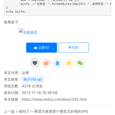
	$bw = explode(",",$result['bw']);

	$info .="总带宽：".formatBytes($bw[0])."，使用带宽：".formatBytes($bw[1])."，剩余带宽：".formatBytes($bw[2])."，使用百分比：".$bw[3]."\n";

}

效果如下:
点赞(
0
)
打赏
本文分类：
运维
本文标签：
BUYVM api
浏览次数：
4378
次浏览
发布日期：2013-11-16 16:36:08
本文链接：
https://www.widuu.com/linux/235.html
上一篇 >
郁闷了~~希望大家推荐个便宜又好用的VPS