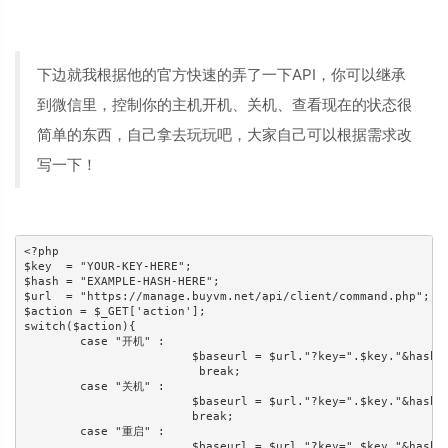
下边就我根据他的官方快速的弄了一下API，你可以继承
到微信里，控制你的主机开机、关机、查看现在的状态很
简单的东西，自己拿去玩玩吧，大家自己可以根据需求改
写一下！
<?php

$key  = "YOUR-KEY-HERE";

$hash = "EXAMPLE-HASH-HERE";

$url  = "https://manage.buyvm.net/api/client/command.php";

$action = $_GET['action'];

switch($action){

	case "开机" :

			$baseurl = $url."?key=".$key."&hash=".$hash."&action=boot";

			 break;

	case "关机" :

			$baseurl = $url."?key=".$key."&hash=".$hash."&action=shutdown";

			break;

	case "重启" :

			$baseurl = $url."?key=".$key."&hash=".$hash."&action=reboot";
