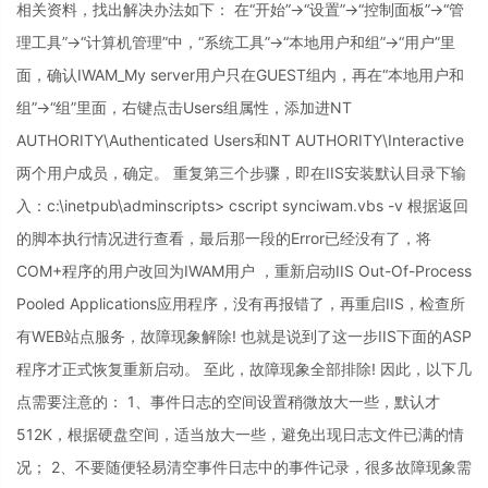
相关资料，找出解决办法如下： 在“开始”->“设置”->“控制面板”->“管
理工具”->“计算机管理”中，“系统工具”->“本地用户和组”->“用户”里
面，确认IWAM_My server用户只在GUEST组内，再在“本地用户和
组”->“组”里面，右键点击Users组属性，添加进NT
AUTHORITY\Authenticated Users和NT AUTHORITY\Interactive
两个用户成员，确定。 重复第三个步骤，即在IIS安装默认目录下输
入：c:\inetpub\adminscripts> cscript synciwam.vbs -v 根据返回
的脚本执行情况进行查看，最后那一段的Error已经没有了，将
COM+程序的用户改回为IWAM用户 ，重新启动IIS Out-Of-Process
Pooled Applications应用程序，没有再报错了，再重启IIS，检查所
有WEB站点服务，故障现象解除! 也就是说到了这一步IIS下面的ASP
程序才正式恢复重新启动。 至此，故障现象全部排除! 因此，以下几
点需要注意的： 1、事件日志的空间设置稍微放大一些，默认才
512K，根据硬盘空间，适当放大一些，避免出现日志文件已满的情
况； 2、不要随便轻易清空事件日志中的事件记录，很多故障现象需