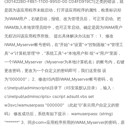
{3D14228D-FBE1-11D0-995D-00 C04FD919C1}之类的错误，就
是因为该应用程序未能启动，打开该应用程序的属性，检查标识却
为IWAM用户，右键启动，报错。改为管理员后， 可正常启动。把
IWAM加入本地管理员组中，也可正常启动。确定是因为IWAM用户
无权访问该应用程序所致。 提出具体解决办法如下： 1、修改
IWAM_Myserver帐号密码，在“开始”->“设置”->“控制面板”->“管理工
具”->“计算机管理”中，“系统工具”->“本地用户和 组”->“用户”里面，
一个IWAM_Myserver（Myserver为本地计算机名）的帐号内，右键
更改密码，更改为一个自定义的密码即可，我们这里假 设
为“000000”； 2、修改IIS内部IWAM_Myserver帐号密码，在
c:\inetpub\adminscripts\目录下（IIS安装默认目录），输入：
c:\inetpub\adminscripts> cscript adsutil.vbs set
w3svc/wamuserpass "000000" （此处“0”表示用户自定义的密
码） 修改成功后，系统有如下提示： wamuserpass: (string)
"******" 3、同步com+应用程序所用的IWAM_Myserver的密码，原