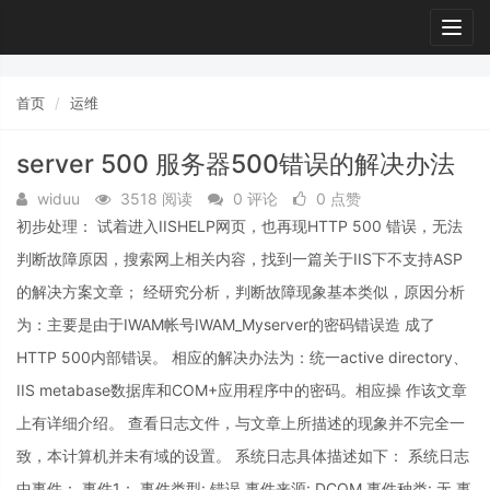
Togg
navig
首页
运维
server 500 服务器500错误的解决办法
widuu
3518 阅读
0 评论
0 点赞
初步处理： 试着进入IISHELP网页，也再现HTTP 500 错误，无法
判断故障原因，搜索网上相关内容，找到一篇关于IIS下不支持ASP
的解决方案文章； 经研究分析，判断故障现象基本类似，原因分析
为：主要是由于IWAM帐号IWAM_Myserver的密码错误造 成了
HTTP 500内部错误。 相应的解决办法为：统一active directory、
IIS metabase数据库和COM+应用程序中的密码。相应操 作该文章
上有详细介绍。 查看日志文件，与文章上所描述的现象并不完全一
致，本计算机并未有域的设置。 系统日志具体描述如下： 系统日志
中事件： 事件1： 事件类型: 错误 事件来源: DCOM 事件种类: 无 事