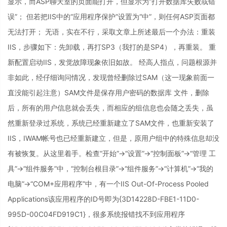
显示，而ASP聊天室的页面能打开，但显示为“打开数据库失败或错
误”； 但若把IIS中的“应用程序保护”设置为“中”，则任何ASP页面都
无法打开； 无语，实在不行，采取文章上所述最后一个办法：重装
IIS，步骤如下：先卸载，再打SP3（我打的是SP4），再重装。 重
新配置启动IIS，发觉故障现象依旧如故。 经高人指点，问题根源并
非如此，经仔细询问情况，发现曾经删除过SAM（这一现象前面一
直没能引起注意）SAM文件是保存用户密码的数据库 文件，删除
后，所有的用户信息就会丢失，而相应的组信息也会随之丢失，虽
然重新登录过系统，系统已经重新建立了SAM文件，也重新安装了
IIS，IWAM帐号也已经重新建立，但是，原用户组中的特殊信息却没
有被恢复。从这里着手。检查“开始”->“设置”->“控制面板”->“管理 工
具”->“组件服务”中，“控制台根目录”->“组件服务”->“计算机”->“我的
电脑”->“COM+应用程序”中，有一个IIS Out-Of-Process Pooled
Applications该应用程序的ID号即为{3D14228D-FBE1-11D0-
995D-00C04FD919C1}，很多系统报错找不到应用程序