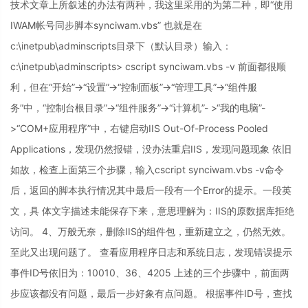
技术文章上所叙述的办法有两种，我这里采用的为第二种，即“使用
IWAM帐号同步脚本synciwam.vbs” 也就是在
c:\inetpub\adminscripts目录下（默认目录）输入：
c:\inetpub\adminscripts> cscript synciwam.vbs -v 前面都很顺
利，但在“开始”->“设置”->“控制面板”->“管理工具”->“组件服
务”中，“控制台根目录”->“组件服务”->“计算机”- >“我的电脑”-
>“COM+应用程序”中，右键启动IIS Out-Of-Process Pooled
Applications，发现仍然报错，没办法重启IIS，发现问题现象 依旧
如故，检查上面第三个步骤，输入cscript synciwam.vbs -v命令
后，返回的脚本执行情况其中最后一段有一个Error的提示。一段英
文，具 体文字描述未能保存下来，意思理解为：IIS的原数据库拒绝
访问。 4、万般无奈，删除IIS的组件包，重新建立之，仍然无效。
至此又出现问题了。 查看应用程序日志和系统日志，发现错误提示
事件ID号依旧为：10010、36、4205 上述的三个步骤中，前面两
步应该都没有问题，最后一步好象有点问题。 根据事件ID号，查找