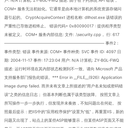
户: N/A 计算机: ZY-BGL-FWQ 描述: 由于在下列系统 API 错误，
COM+ 服务无法初始化。它通常是由本地计算机的系统资源存储问
题引起的。 CryptAcquireContext 进程名称: dllhost.exe 该错误的
严重性已导致进程终止。 错误代码= 0x80090017 : 提供程序类型
未被定义。 COM+ 服务内部信息: 文件: .\security.cpp， 行: 617
————————————————————————— 事件2：
事件类型: 错误 事件来源: COM+ 事件种类: SVC 事件 ID: 4097 日
期: 2004-11-17 事件: 17:23:04 用户: N/A 计算机: ZY-BGL-FWQ
描述: 运行时环境在其内部状态检测到不一致。请向 Microsoft 产品
支持服务部门报告此错误。*** Error in __FILE__(926): Application
image dump failed. 而并未有文章上所描述的“用户名未知或密码错
误”之类的信息日志； 但基本判断也属于该类型故障。 按照文章上
所写操作一步一步执行，但发现并未奏效，不知问题出在何处。 按
照最后提示：把IIS中的“应用程序保护”设置为“低”，再重置IIS，新的
问题又出现了，站点上的某些ASP能够显示，但某些ASP页面又不能