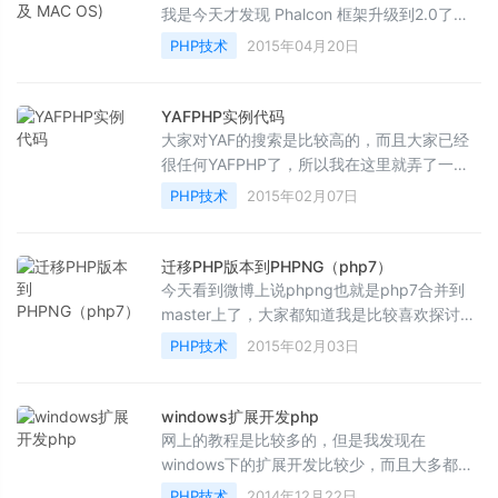
我是今天才发现 Phalcon 框架升级到2.0了，
因为要用它开发点东西。才看到人家用 Zephir
PHP技术
2015年04月20日
重写了。我都...
YAFPHP实例代码
大家对YAF的搜索是比较高的，而且大家已经
很任何YAFPHP了，所以我在这里就弄了一个
YAFPHP开发的demo，当然也是有时间提交一
PHP技术
2015年02月07日
点代码，现在托管在co...
迁移PHP版本到PHPNG（php7）
今天看到微博上说phpng也就是php7合并到
master上了，大家都知道我是比较喜欢探讨最
新版本的东西，看看有什么特性，我就忍不住
PHP技术
2015年02月03日
升级去了，以前我的PH...
windows扩展开发php
网上的教程是比较多的，但是我发现在
windows下的扩展开发比较少，而且大多都是
php5.3版本以前的，今天我就给大家讲解一下
PHP技术
2014年12月22日