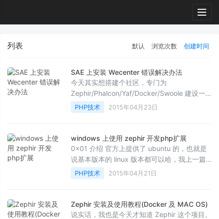
Togg
navig
列表
默认
浏览次数
创建时间
SAE 上安装 Wecenter 错误解决办法
今天其实想搭建个社区，专门为
Zephir/Phalcon/Yaf/Docker/Swoole 建设一
个社区, 专门为 C 语言的PHP框架和 C 语言扩
PHP技术
2015年04月23日
展做一个，刚开始挺高兴的，...
windows 上使用 zephir 开发php扩展
0x01 介绍 官方上提供了 ubuntu 的，也就是
说基本版本的 linux 版本都可以哈，我上一篇
文章介绍了 Docker 和 MAC OS 上开发 PHP
PHP技术
2015年04月21日
扩展，这一章很...
Zephir 安装及使用教程(Docker 及 MAC OS)
说实话，我也是今天才知道 Zephir 这个项目。