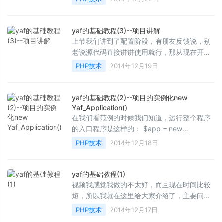
php扩展开发，我就拿php5....
yaf的基础教程(3)--项目讲解
上节我们讲到了配置阶段，有朋友反馈说，别
老说源代码直接讲讲使用就行，那从现在开始
先多讲讲yaf的使用，等以后再说源代码的分
PHP技术
2014年12月19日
析，如果使用的需...
yaf的基础教程(2)--项目的实例化new
Yaf_Application()
在我们看范例的时候我们知道，运行整个程序
的入口程序是这样的： $app = new
Yaf_Application(APPLICATION_PATH .
PHP技术
2014年12月18日
"/conf/application.ini"); $...
yaf的基础教程(1)
视频我感觉我做的不太好，而且现在时间比较
短，所以我就在这里给大家介绍了，主要问
windows的安装的人还是比较多的，今天我们
PHP技术
2014年12月17日
先从安装开始。 wind...