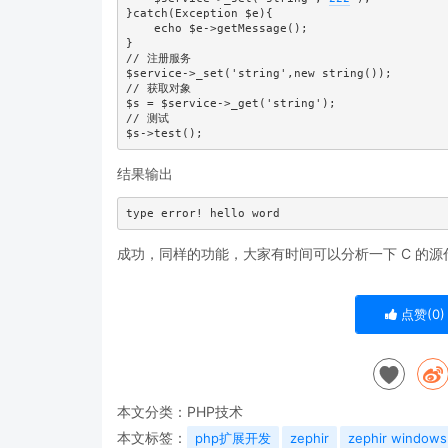
}catch(Exception $e){

    echo $e->getMessage();

}

// 注册服务

$service->_set('string',new string());

// 获取对象

$s = $service->_get('string');

// 测试

结果输出
成功，同样的功能，大家有时间可以分析一下 C 的
点赞(
0
)
本文分类：
PHP技术
本文标签：
php扩展开发
zephir
zephir windows