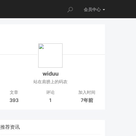
会员
中心
widuu
站在肩膀上的码农
文章
评论
加入时间
393
1
7年前
推荐资讯