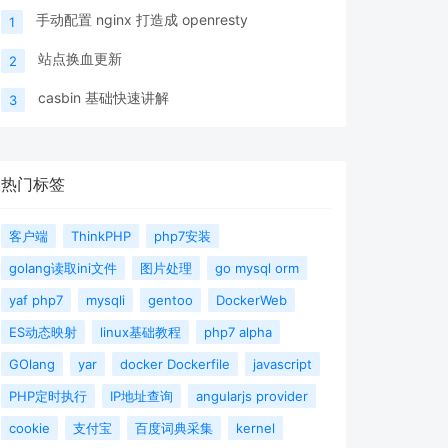
手动配置 nginx 打造成 openresty
1
站点换血更新
2
casbin 基础快速讲解
3
热门标签
客户端
ThinkPHP
php7安装
golang读取ini文件
图片处理
go mysql orm
yaf php7
mysqli
gentoo
DockerWeb
ES动态映射
linux基础教程
php7 alpha
GOlang
yar
docker Dockerfile
javascript
PHP定时执行
IP地址查询
angularjs provider
cookie
支付宝
百度词典采集
kernel