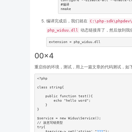
configure --disable-all --enable-cl
#编译

编译完成后，我们就在
C:\php-sdk\phpdev
动态链接库了，然后放到我们的
php_widuu.dll
00x4
重启你的环境，测试，用上一篇文章的代码测试，如
<?php

class string{

    public function test(){

        echo "hello word";

    }

}

$service = new Widuu\Service();

// 故意写错类型

try{

    $service->_set('string',"
222
");
