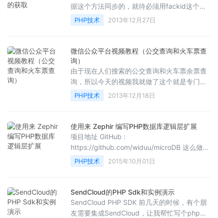
据这个方法同步的，就待必须用fackid这个东
西，但是呢有个不幸的消息要告诉大家那就是
PHP技术
2013年12月27日
腾...
微信公众平台视频教程（公交查询和火车票查
询）
由于现在人们搜索的公交查询和火车票余票查
询，所以今天的视频我就做了这个就是专门的
介绍和讲解公交查询--捎带的说了火车票余票
PHP技术
2013年12月18日
查询...
使用来 Zephir 编写PHP数据库逻辑层扩展
项目地址 GitHub :
https://github.com/widuu/microDB 这么做的
原因： 第一，是为了写点实例代码，让大家了
PHP技术
2015年10月01日
解 Zephir 并尝试用 Zephir ...
SendCloud的PHP Sdk和实例演示
SendCloud PHP SDK 前几天的时候，有个朋
友需要集成SendCloud，让我帮忙写个php的