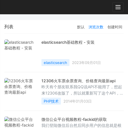
Togg
navig
列表
默认
浏览次数
创建时间
elasticsearch基础教程 - 安装
elasticsearch
2023年09月01日
12306火车票余票查询、价格查询最新api
昨天有个朋友联系我QQ说API不能用了，想起
来12306改版了，所以就重新写了这个API，由
于时间紧需要优化，所以优化的任务交给大家
PHP技术
2014年01月03日
了，然后新增加了价...
微信公众平台视频教程-fackid的获取
我们登陆微信后台然后同步用户的信息就是根