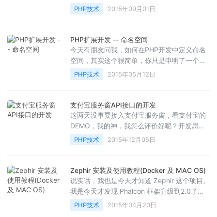
sdk，然后因为时间太短就随意写了一下。当
PHP技术
2015年09月01日
然到现在没有出现...
PHP扩展开发 -- 命名空间
今天有朋友问我，如何在PHP开发中定义命名
空间，其实这个很简单，你只是申明了一个
类，而类的名字是 Namespace\StdClass ，
PHP技术
2015年05月12日
而已。 1.官方提供...
支付宝服务窗API接口的开发
这两天没事要接入支付宝服务窗，看支付宝的
DEMO，我的神，我怎么评价好呢？开发思路
很牛逼，但是阅读性不是很好，很阻碍简单的
PHP技术
2015年12月05日
开发。所以我就根...
Zephir 安装及使用教程(Docker 及 MAC OS)
说实话，我也是今天才知道 Zephir 这个项目。
我是今天才发现 Phalcon 框架升级到2.0了，
因为要用它开发点东西。才看到人家用 Zephir
PHP技术
2015年04月20日
重写了。我都...