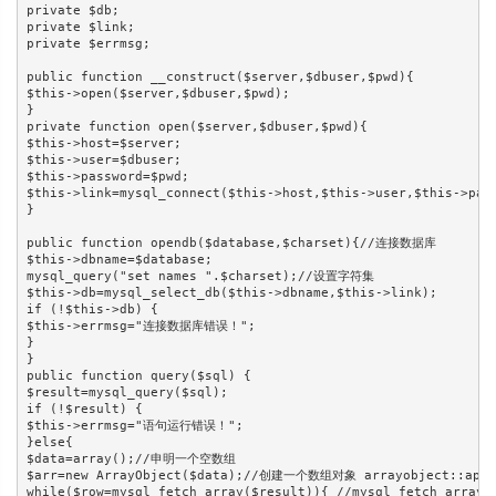
private $db;

private $link;

private $errmsg;

public function __construct($server,$dbuser,$pwd){

$this->open($server,$dbuser,$pwd);

}

private function open($server,$dbuser,$pwd){

$this->host=$server;

$this->user=$dbuser;

$this->password=$pwd;

$this->link=mysql_connect($this->host,$this->user,$this->p
}

public function opendb($database,$charset){//连接数据库

$this->dbname=$database;

mysql_query("set names ".$charset);//设置字符集

$this->db=mysql_select_db($this->dbname,$this->link);

if (!$this->db) {

$this->errmsg="连接数据库错误！";

}

}

public function query($sql) {

$result=mysql_query($sql);

if (!$result) {

$this->errmsg="语句运行错误！";

}else{

$data=array();//申明一个空数组

$arr=new ArrayObject($data);//创建一个数组对象 arrayobject::
while($row=mysql_fetch_array($result)){ //mysql_fetch_ar