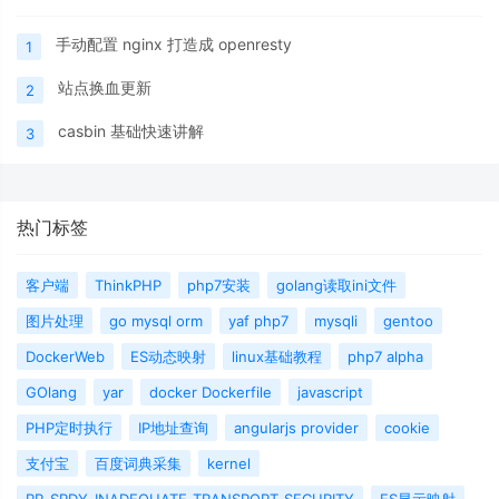
手动配置 nginx 打造成 openresty
1
站点换血更新
2
casbin 基础快速讲解
3
热门标签
客户端
ThinkPHP
php7安装
golang读取ini文件
图片处理
go mysql orm
yaf php7
mysqli
gentoo
DockerWeb
ES动态映射
linux基础教程
php7 alpha
GOlang
yar
docker Dockerfile
javascript
PHP定时执行
IP地址查询
angularjs provider
cookie
支付宝
百度词典采集
kernel
RR_SPDY_INADEQUATE_TRANSPORT_SECURITY
ES显示映射