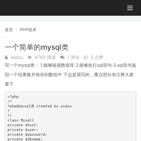
Togg
navig
首页
PHP技术
一个简单的mysql类
widuu
4765 阅读
1 评论
2 点赞
写一个mysql类： 1.能够链接数据库 2.能够执行sql语句 3.sql语句返
回一个结果集并保存到数组中 下边是我写的，重点部分有注释大家
看下
<?php

/*

*php的mysql类 created by widuu

*

*/

class Mysql{

private $host;

private $user;

private $password;

private $dbname;
