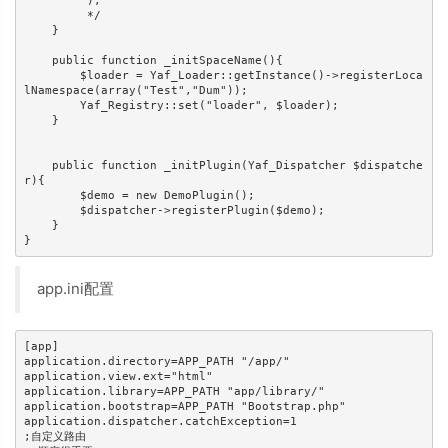
         );

         */

    }

    public function _initSpaceName(){

        $loader = Yaf_Loader::getInstance()->registerLoca
lNamespace(array("Test","Dum"));

        Yaf_Registry::set("loader", $loader);

    }

    public function _initPlugin(Yaf_Dispatcher $dispatche
r){

        $demo = new DemoPlugin();

        $dispatcher->registerPlugin($demo);

    }

app.ini配置
[app]

application.directory=APP_PATH "/app/"

application.view.ext="html"

application.library=APP_PATH "app/library/"

application.bootstrap=APP_PATH "Bootstrap.php"

application.dispatcher.catchException=1

;自定义路由
