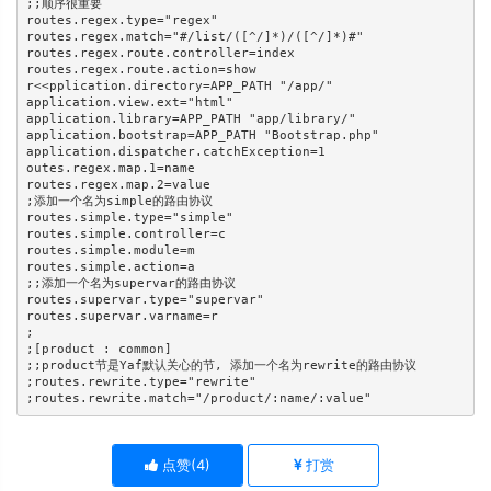
;;顺序很重要

routes.regex.type="regex"

routes.regex.match="#/list/([^/]*)/([^/]*)#"

routes.regex.route.controller=index

routes.regex.route.action=show

r<<pplication.directory=APP_PATH "/app/"

application.view.ext="html"

application.library=APP_PATH "app/library/"

application.bootstrap=APP_PATH "Bootstrap.php"

application.dispatcher.catchException=1

outes.regex.map.1=name

routes.regex.map.2=value

;添加一个名为simple的路由协议

routes.simple.type="simple"

routes.simple.controller=c

routes.simple.module=m

routes.simple.action=a

;;添加一个名为supervar的路由协议

routes.supervar.type="supervar"

routes.supervar.varname=r

;

;[product : common]

;;product节是Yaf默认关心的节, 添加一个名为rewrite的路由协议

;routes.rewrite.type="rewrite"

点赞(
4
)
打赏