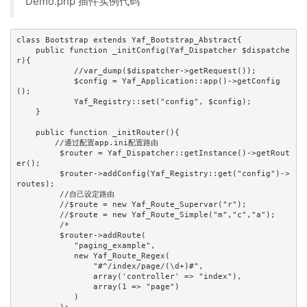
Demo.php 插件实例代码
class Bootstrap extends Yaf_Bootstrap_Abstract{

    public function _initConfig(Yaf_Dispatcher $dispatche
r){

            //var_dump($dispatcher->getRequest());

            $config = Yaf_Application::app()->getConfig
();

            Yaf_Registry::set("config", $config);

    }

    public function _initRouter(){

        //通过配置app.ini配置路由

         $router = Yaf_Dispatcher::getInstance()->getRout
er();

         $router->addConfig(Yaf_Registry::get("config")->
routes);

         //自己设定路由

         //$route = new Yaf_Route_Supervar("r");

         //$route = new Yaf_Route_Simple("m","c","a");

         /*

         $router->addRoute(

            "paging_example",

            new Yaf_Route_Regex(

                "#^/index/page/(\d+)#",

                array('controller' => "index"),

                array(1 => "page")

            )
