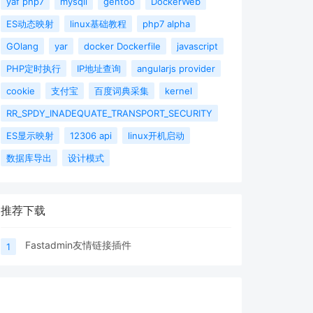
yaf php7
mysqli
gentoo
DockerWeb
ES动态映射
linux基础教程
php7 alpha
GOlang
yar
docker Dockerfile
javascript
PHP定时执行
IP地址查询
angularjs provider
cookie
支付宝
百度词典采集
kernel
RR_SPDY_INADEQUATE_TRANSPORT_SECURITY
ES显示映射
12306 api
linux开机启动
数据库导出
设计模式
推荐下载
Fastadmin友情链接插件
1