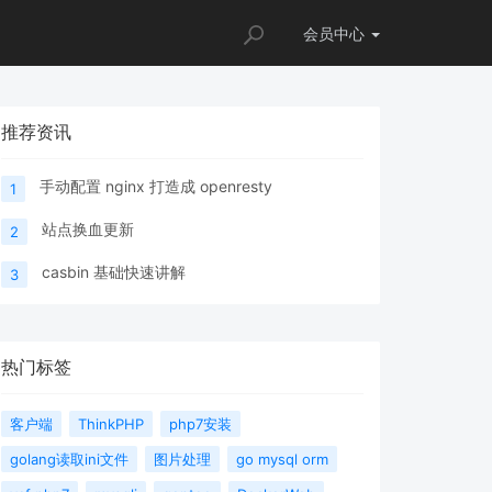
会员
中心
推荐资讯
手动配置 nginx 打造成 openresty
1
站点换血更新
2
casbin 基础快速讲解
3
热门标签
客户端
ThinkPHP
php7安装
golang读取ini文件
图片处理
go mysql orm