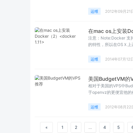
运维
2012年09月21
在mac os上安装Doc
注意：Note:Docker 支持mac os X 10.6 及更高的版本 doc
的特性，所以在OSＸ上运
运维
2014年07月12
美国BudgetVM的
相对于美国的VPS中Budg
于openvz的更便宜他的价
运维
2012年08月22
«
1
2
...
4
5