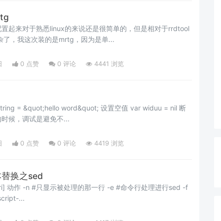
tg
起来对于熟悉linux的来说还是很简单的，但是相对于rrdtool
杂了，我这次装的是mrtg，因为是单...
日
0 点赞
0
评论
4441 浏览
t;hello word&quot; 设置空值 var widuu = nil 断
的时候，调试是避免不...
日
0 点赞
0
评论
4419 浏览
本替换之sed
#命令行处理进行sed -f
ript-...