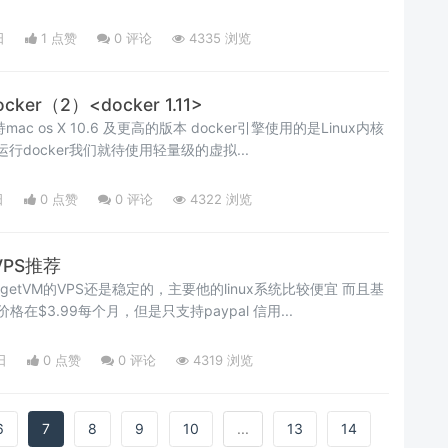
日
1 点赞
0
评论
4335 浏览
ker（2）<docker 1.11>
ker引擎使用的是Linux内核
行docker我们就待使用轻量级的虚拟...
日
0 点赞
0
评论
4322 浏览
VPS推荐
etVM的VPS还是稳定的，主要他的linux系统比较便宜 而且基
格在$3.99每个月，但是只支持paypal 信用...
日
0 点赞
0
评论
4319 浏览
6
7
8
9
10
...
13
14