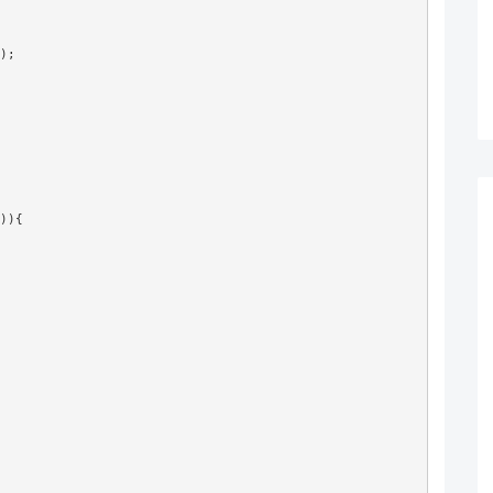
);

)){
