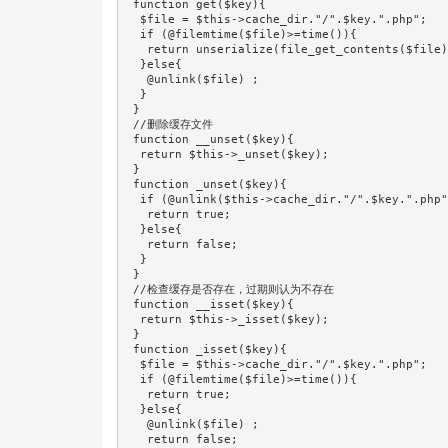
 function get($key){

  $file = $this->cache_dir."/".$key.".php";

  if (@filemtime($file)>=time()){

   return unserialize(file_get_contents($file)
  }else{

   @unlink($file) ;

  }

 }

 //删除缓存文件

 function __unset($key){

  return $this->_unset($key);

 }

 function _unset($key){

  if (@unlink($this->cache_dir."/".$key.".php"
   return true;

  }else{

   return false;

  }

 }

 //检查缓存是否存在，过期则认为不存在

 function __isset($key){

  return $this->_isset($key);

 }

 function _isset($key){

  $file = $this->cache_dir."/".$key.".php";

  if (@filemtime($file)>=time()){

   return true;

  }else{

   @unlink($file) ;

   return false;
