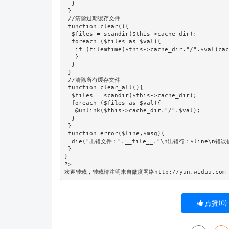
  }

 }

 //清除过期缓存文件

 function clear(){

  $files = scandir($this->cache_dir);

  foreach ($files as $val){

   if (filemtime($this->cache_dir."/".$val)cac
   }

  }

 }

 //清除所有缓存文件

 function clear_all(){

  $files = scandir($this->cache_dir);

  foreach ($files as $val){

   @unlink($this->cache_dir."/".$val);

  }

 }

 function error($line,$msg){

  die("出错文件：".__file__."\n出错行：$line\n错误信
 }

}

?>

点赞(
0
)