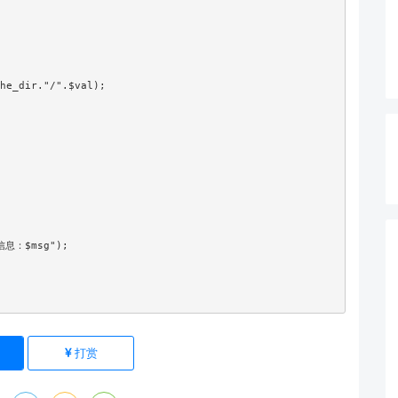
he_dir."/".$val);

息：$msg");

打赏