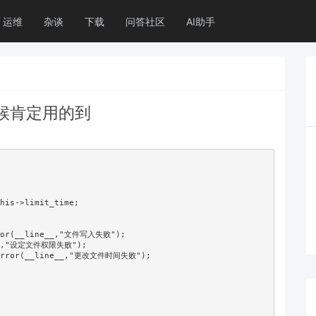
运维
杂谈
下载
问答社区
AI助手
候肯定用的到
his->limit_time;

rror(__line__,"文件写入失败");

e__,"设定文件权限失败");

->error(__line__,"更改文件时间失败");
