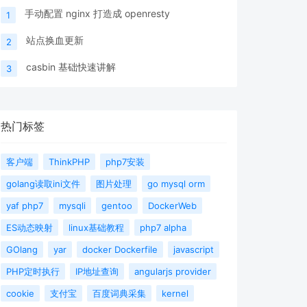
手动配置 nginx 打造成 openresty
1
站点换血更新
2
casbin 基础快速讲解
3
热门标签
客户端
ThinkPHP
php7安装
golang读取ini文件
图片处理
go mysql orm
yaf php7
mysqli
gentoo
DockerWeb
ES动态映射
linux基础教程
php7 alpha
GOlang
yar
docker Dockerfile
javascript
PHP定时执行
IP地址查询
angularjs provider
cookie
支付宝
百度词典采集
kernel