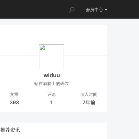
会员
中心
widuu
站在肩膀上的码农
文章
评论
加入时间
393
1
7年前
推荐资讯