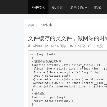
PHP技术
Go语言
逆向学院
前端
首页
PHP技术
文件缓存的类文件，做网站的时
widuu
4164 阅读
0 评论
0 点赞
set($key ,$val);

 }

 //第三个参数为过期时间

 function set($key ,$val,$limit_time=null){

  $limit_time = $limit_time ? $limit_time : $t
  $file = $this->cache_dir."/".$key.".php";

  $val = serialize($val);

  @file_put_contents($file,$val) or $this->e
  @chmod($file,0777)  or $this->error(__lin
  @touch($file,time()+$limit_time) or $this
 }

 //读取缓存

 function __get($key){

  return $this->get($key);

 }
