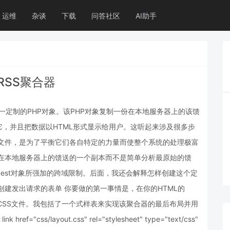
运维
杂谈
下载
问答社区
AI助手
RSS聚合器
到一定制的PHP对象。该PHP对象复制一份在本地服务器上的该馈
，并且把数据以HTML形式显示给用户。这听起来涉及很多步
小文件，是为了平衡它们各自特定的力量而使整个系统的处理极富
建在本地服务器上的馈送的一个副本而不是简单分析最原始的馈
equest对象所强加的跨域限制。后面，我还会解释怎样创建这个定
创建发出请求的表单 你要做的第一事情是，在你的HTML的
t和任何CSS文件。我包括了一个式样表来实现该聚合器的最后布局并用
"css/layout.css" rel="stylesheet" type="text/css"