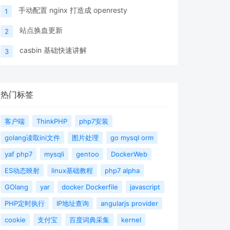
手动配置 nginx 打造成 openresty
1
站点换血更新
2
casbin 基础快速讲解
3
热门标签
客户端
ThinkPHP
php7安装
golang读取ini文件
图片处理
go mysql orm
yaf php7
mysqli
gentoo
DockerWeb
ES动态映射
linux基础教程
php7 alpha
GOlang
yar
docker Dockerfile
javascript
PHP定时执行
IP地址查询
angularjs provider
cookie
支付宝
百度词典采集
kernel