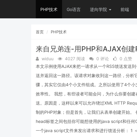
PHP技术
Go语言
逆向学院
前端
首页
PHP技术
来自兄弟连-用PHP和AJAX创建
widuu
4027 阅读
0 评论
0 点赞
本文示例使用AJAX来把一请求从一个RSS馈送发送
送并返回这一路径。该请求对象收到这一路径，分析它
骤，其实它仅由4个小文件组成。之所以使用了4个
效率性。 我想，有些读者可能会问，为什么你要创
送。原因是，这样以来可以允许绕过XML HTTP R
制的PHP对象；但是首先，让我们从表单创建开始。 
head标签之间包括你可能想使用的java scrip
一个java script文件来发出请求和进行馈送分析： 1 ＜link href=