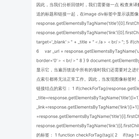
因此，当我们分析回馈时，我们需要做一点 检查来
送的标题和链接一起，在image div标签中显示该图像： 1 var _l
response.getElementsByTagName('title')[0].firstChi
response.getElementsByTagName('link')[0].firstChil
target='_blank'＞" + _title + "＜/a＞＜br/＞"; 5 if(
6 var _url = response.getElementsByTagName('url')
border='0'＞＜br/＞" 8 } 9 document.getEleme
显示它，当遍历馈送中所有的项时我们还需要对之进
点索引都将无法正常工作。因此，当发现图像标签时，
链接结点的索引： 1 if(checkForTag(response.getElem
_title=response.getElementsByTagName('title')[i+1
_link=response.getElementsByTagName('link')[i+1].f
=response.getElementsByTagName('title')[i].firstC
response.getElementsByTagName('link')[i].
的标签： 1 function checkForTag(tag){ 2 if(tag !