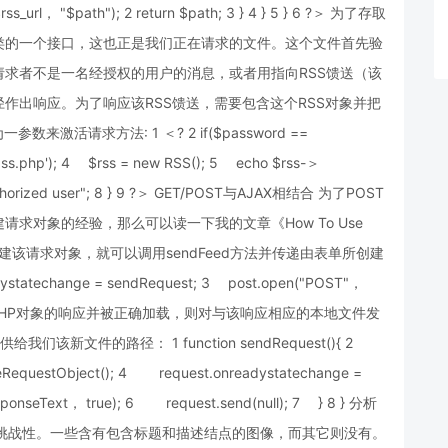
url， "$path"); 2 return $path; 3 } 4 } 5 } 6 ?＞ 为了存取
类的一个接口，这也正是我们正在请求的文件。这个文件首先验
求者不是一名经授权的用户的消息，或者用指向RSS馈送（该
作出响应。为了响应该RSS馈送，需要包含这个RSS对象并把
活请求方法: 1 ＜? 2 if($password ==
ass.php'); 4 $rss = new RSS(); 5 echo $rss-＞
unauthorized user"; 8 } 9 ?＞ GET/POST与AJAX相结合 为了POST
求对象的经验，那么可以读一下我的文章《How To Use
建该请求对象，就可以调用sendFeed方法并传递由表单所创建
adystatechange = sendRequest; 3 post.open("POST"，
} 一旦收到来自于PHP对象的响应并被正确加载，则对与该响应相应的本地文件发
给我们该新文件的路径： 1 function sendRequest(){ 2
teRequestObject(); 4 request.onreadystatechange =
onseText， true); 6 request.send(null); 7 } 8 } 分析
的挑战性。一些含有包含标题和描述结点的图像，而其它则没有。