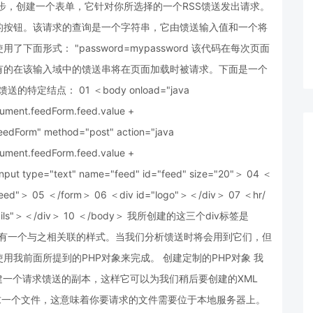
/script＞ 下一步，创建一个表单，它针对你所选择的一个RSS馈送发出请求。
的按钮。该请求的查询是一个字符串，它由馈送输入值和一个将
形式： "password=mypassword 该代码在每次页面
有的在该输入域中的馈送串将在页面加载时被请求。下面是一个
结点： 01 ＜body onload="java
cument.feedForm.feed.value +
edForm" method="post" action="java
cument.feedForm.feed.value +
input type="text" name="feed" id="feed" size="20"＞ 04 ＜
 Feed"＞ 05 ＜/form＞ 06 ＜div id="logo"＞＜/div＞ 07 ＜hr/
"details"＞＜/div＞ 10 ＜/body＞ 我所创建的这三个div标签是
样式表中有一个与之相关联的样式。当我们分析馈送时将会用到它们，但
我前面所提到的PHP对象来完成。 创建定制的PHP对象 我
建一个请求馈送的副本，这样它可以为我们稍后要创建的XML
域请求一个文件，这意味着你要请求的文件需要位于本地服务器上。