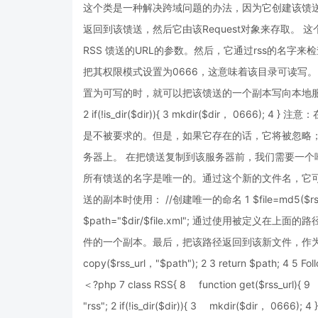
这个类是一种解决跨域问题的办法，因为它创建该馈
返回到该馈送，然后它由该Request对象来存取。
RSS 馈送的URL的参数。然后，它通过rss的名
把其权限模式设置为0666，这意味着该目录可读写
置为可写的时，就可以把该馈送的一个副本写向本地服务器上的
2 if(!is_dir($dir)){ 3 mkdir($dir， 066
是不被要求的。但是，如果它存在的话，它将被忽略；因
务器上。 在把馈送复制到该服务器前，我们需要一个
所有馈送的名字是唯一的。通过这个新的文件名，它
送的副本时使用： //创建唯一的命名 1 $file=md5($rss_
$path="$dir/$file.xml"; 通过使用被定
件的一个副本。最后，把该路径返回到该新文件，作为对
copy($rss_url，"$path"); 2 3 return $path; 4 5 Follo
＜?php 7 class RSS{ 8 function get($rss_url
"rss"; 2 if(!is_dir($dir)){ 3 mkdir($dir， 0666)