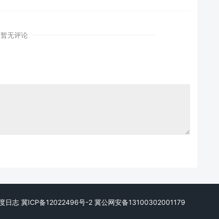
暂无评论
. 微度日志
冀ICP备12022496号-2
冀公网安备13100302001179