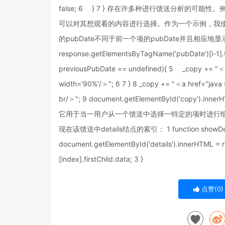
false; 6 } 7 } 存在许多种进行馈送分析的
可以对其想观看的内容进行选择。作为一个示例，我使
的pubDate不同于前一个项的pubDate并且相应地显示一新的日
response.getElementsByTagName('pubDate')[i-1].fir
previousPubDate == undefined){ 5 _copy += "＜di
width='90%'/＞"; 6 7 } 8 _copy += "＜a href="java s
br/＞"; 9 document.getElementById('copy')
它用于当一用户从一个馈送中选择一特定的项时进行
现在该馈送中details结点的索引： 1 function showDet
document.getElementById('details').innerHTML = 
[index].firstChild.data; 3 }
点赞(
0
)