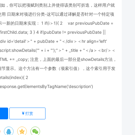
可能性。例如，你可以把项赋到类别上并使得该类别可折迭，这样用户就
用 日期来对项进行分类-这可以通过译解是否针对一个特定项
期来实现： 1 if(i＞1){ 2 var previousPubDate =
stChild.data; 3 } 4 if(pubDate != previousPubDate ||
v id='detail'＞" + pubDate + "＜/div＞＜hr align='left'
cript:showDetails('" + i + "');"＞" + _title + "＜/a＞＜br/＞＜
.innerHTML += _copy; 注意，上面的最后一部分是showDetails方法，
细节显示。这个方法有一个参数（项索引值），这个索引用于发
ails(index){ 2
response.getElementsByTagName('description')
打赏