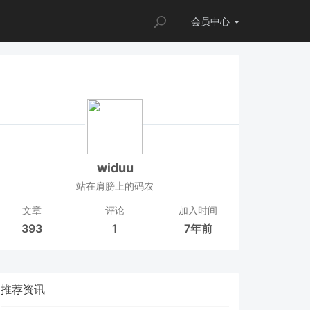
会员
中心
widuu
站在肩膀上的码农
文章
评论
加入时间
393
1
7年前
推荐资讯