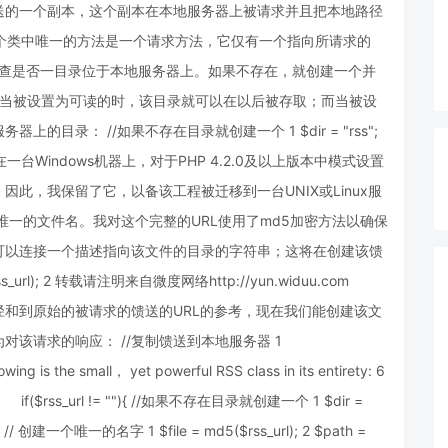
送的一个副本，这个副本在本地服务器上被请求并且把本地路径
 这个类中唯一的方法是一个请求方法，它仅有一个指向所请求的
字来检查是否一目录位于本地服务器上。如果不存在，就创建一个并
。当被设置为可读的时，该目录就可以在以后被存取；而当被设
目录： //如果不存在目录就创建一个 1 $dir = "rss";
6); 4 } 注意：在一台Windows机器上，对于PHP 4.2.0及以上版本中模式设置
此，我保留了它，以备该工程被迁移到一台UNIX或Linux服
唯一的文件名。我对这个完整的URL使用了md5加密方法以确保
可以连接一个描述指向该文件的目录的字符串；这将在创建该馈
url); 2 转载请注明来自微度网络http://yun.widuu.com
义在上面的路径和到原始的被请求的馈送的URL的参考，现在我们能创建该文
该请求的响应： //复制馈送到本地服务器 1
wing is the small， yet powerful RSS class in its entirety: 6
){ 9 if($rss_url != ""){ //如果不存在目录就创建一个 1 $dir =
; 4 } // 创建一个唯一的名字 1 $file = md5($rss_url); 2 $path =