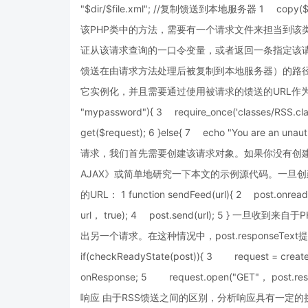
"$dir/$file.xml"; //复制馈送到本地服务器 1 copy($rss_
该PHP类中的方法，需要有一个请求文件来担当到该
证从该请求查询的一口令变量，或者返回一条指定该请
馈送在由请求方法处理后被复制到本地服务器）的路径
它实例化，并且需要通过使用被请求的馈送的URL作为一参数来激
"mypassword"){ 3 require_once('classes/RSS.cl
get($request); 6 }else{ 7 echo "You are an 
请求，我们首先需要创建该请求对象。如果你没有创建请
AJAX》或简单地研究一下本文的示例源代码。一旦创
的URL： 1 function sendFeed(url){ 2 post.onre
url， true); 4 post.send(url); 5 
出另一个请求。在这种情况中，post.responseText提供
if(checkReadyState(post)){ 3 request = crea
onResponse; 5 request.open("GET"， post.resp
响应 由于RSS馈送之间的区别，分析响应具有一定