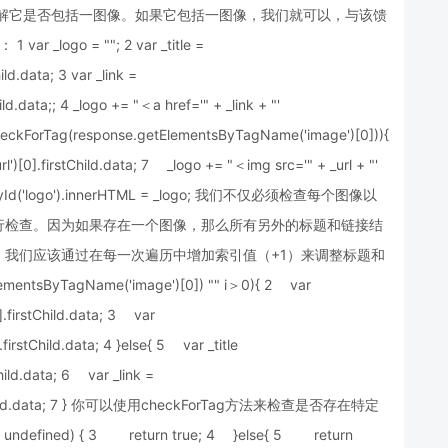
译解它是否包括一图像。如果它包括一图像，我们就可以，与该馈
ogo = ""; 2 var _title =
ld.data; 3 var _link =
d.data;; 4 _logo += "＜a href='" + _link + "'
checkForTag(response.getElementsByTagName('image')[0])){
[0].firstChild.data; 7 _logo += "＜img src='" + _url + "'
ntById('logo').innerHTML = _logo; 我们不仅必须检查每个图像以
行检查。因为如果存在一个图像，那么所有另外的标题和链接结
我们应该通过在每一次遍历中增加索引值（+1）来调整标题和
entsByTagName('image')[0]) "" i＞0){ 2 var
].firstChild.data; 3 var
irstChild.data; 4 }else{ 5 var _title
hild.data; 6 var _link =
firstChild.data; 7 } 你可以使用checkForTag方法来检查是否存在特定
= undefined) { 3 return true; 4 }else{ 5 return